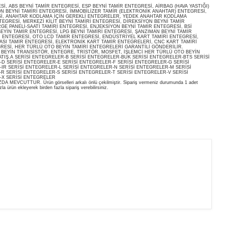
, ABS BEYNİ TAMİR ENTEGRESİ, ESP BEYNİ TAMİR ENTEGRESİ, AİRBAG (HAVA YASTIĞI)
ON BEYNİ TAMİRİ ENTEGRESİ, İMMOBİLİZER TAMİR (ELEKTRONİK ANAHTAR) ENTEGRESİ,
İ, ANAHTAR KODLAMA İÇİN GEREKLİ ENTEGRELER, YEDEK ANAHTAR KODLAMA
EGRESİ, MERKEZİ KİLİT BEYNİ TAMİRİ ENTEGRESİ, DİREKSİYON BEYNİ TAMİR
E PANELİ-SAATİ TAMİRİ ENTEGRESİ, ENJEKSİYON BEYNİ TAMİR ENTEGRESİ, BSİ
EYİN TAMİR ENTEGRESİ, LPG BEYNİ TAMİRİ ENTEGRESİ, ŞANZIMAN BEYNİ TAMİR
İ ENTEGRESİ, OTO LCD TAMİR ENTEGRESİ, ENDÜSTRİYEL KART TAMİRİ ENTEGRESİ,
ASI TAMİR ENTEGRESİ, ELEKTRONİK KART TAMİR ENTEGRELERİ, CNC KART TAMİRİ
RESİ, HER TÜRLÜ OTO BEYİN TAMİRİ ENTEGRELERİ GARANTİLİ GÖNDERİLİR.
O BEYİN TRANSİSTÖR, ENTEGRE, TRİSTÖR, MOSFET, İŞLEMCİ HER TÜRLÜ OTO BEYİN
ATIŞ.A SERİSİ ENTEGRELER-B SERİSİ ENTEGRELER-BUK SERİSİ ENTEGRELER-BTS SERİSİ
D SERİSİ ENTEGRELER-E SERİSİ ENTEGRELER-F SERİSİ ENTEGRELER-G SERİSİ
IR SERİSİ ENTEGRELER-L SERİSİ ENTEGRELER-N SERİSİ ENTEGRELER-M SERİSİ
R SERİSİ ENTEGRELER-S SERİSİ ENTEGRELER-T SERİSİ ENTEGRELER-V SERİSİ
-X SERİSİ ENTEGRELER
EVCUTTUR. Ürün görselleri arkalı önlü çekilmiştir. Sipariş vermeniz durumunda 1 adet
la ürün ekleyerek birden fazla sipariş verebilirsiniz.