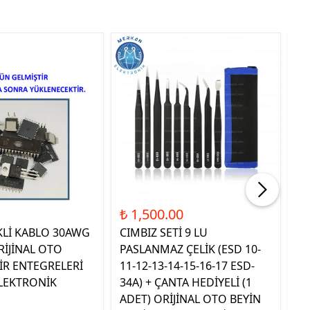
Tük
₺ 1,500.00
₺ 
KLİ KABLO 30AWG
CIMBIZ SETİ 9 LU
ST
RİJİNAL OTO
PASLANMAZ ÇELİK (ESD 10-
TE
İR ENTEGRELERİ
11-12-13-14-15-16-17 ESD-
OR
LEKTRONİK
34A) + ÇANTA HEDİYELİ (1
E
ADET) ORİJİNAL OTO BEYİN
EL