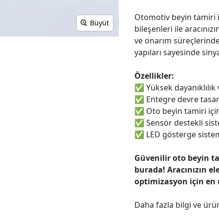
Otomotiv beyin tamiri i
Büyüt
bileşenleri ile aracınızı
ve onarım süreçlerinde
yapıları sayesinde sinya
Özellikler:
✅
Yüksek dayanıklılık
✅
Entegre devre tasar
✅
Oto beyin tamiri için
✅
Sensör destekli sist
✅
LED gösterge sistem
Güvenilir oto beyin t
burada! Aracınızın el
optimizasyon için en
Daha fazla bilgi ve ürü