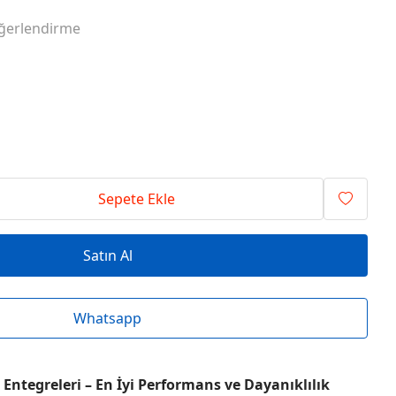
RİSİ ENTEGRELER
O SERİSİ ENTEGRELER
ğerlendirme
RİSİ ENTEGRELER
T SERİSİ ENTEGRELER
RİSİ ENTEGRELER
V SERİSİ ENTEGRELER
Sepete Ekle
Satın Al
Whatsapp
Entegreleri – En İyi Performans ve Dayanıklılık