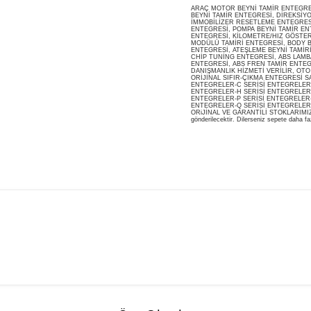
ARAÇ MOTOR BEYNİ TAMİR ENTEGRESİ
BEYNİ TAMİR ENTEGRESİ, DİREKSİY
İMMOBİLİZER RESETLEME ENTEGRES
ENTEGRESİ, POMPA BEYNİ TAMİR ENT
ENTEGRESİ, KİLOMETRE/HIZ GÖSTERG
MODÜLÜ TAMİRİ ENTEGRESİ, BODY B
ENTEGRESİ, ATEŞLEME BEYNİ TAMİR
CHİP TUNİNG ENTEGRESİ, ABS LAMB
ENTEGRESİ, ABS FREN TAMİR ENTEG
DANIŞMANLIK HİZMETİ VERİLİR, OT
ORİJİNAL SIFIR-ÇIKMA ENTEGRESİ S
ENTEGRELER-C SERİSİ ENTEGRELER-
ENTEGRELER-H SERİSİ ENTEGRELER-
ENTEGRELER-P SERİSİ ENTEGRELER-
ENTEGRELER-Q SERİSİ ENTEGRELER
ORiJİNAL VE GARANTİLİ STOKLARIMIZDA M
gönderilecektir. Dilerseniz sepete daha faz