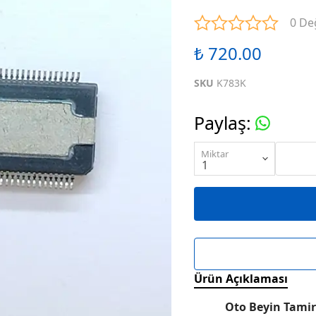
ENTEGRELER
M SERİSİ ENTEGRELER
N SE
0 De
₺ 720.00
ENTEGRELER
R SERİSİ ENTEGRELER
S SE
SKU
K783K
ENTEGRELER
W SERİSİ ENTEGRELER
X SE
Paylaş
:
ENTEGRELER
KARIŞIK SERİ ENTEGRELER
Miktar
Ürün Açıklaması
Oto Beyin Tamir 