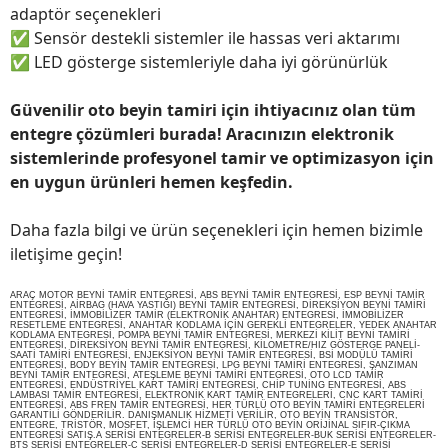
adaptör seçenekleri
✅
Sensör destekli sistemler ile hassas veri aktarımı
✅
LED gösterge sistemleriyle daha iyi görünürlük
Güvenilir oto beyin tamiri için ihtiyacınız olan tüm
entegre çözümleri burada! Aracınızın elektronik
sistemlerinde profesyonel tamir ve optimizasyon için
en uygun ürünleri hemen keşfedin.
Daha fazla bilgi ve ürün seçenekleri için hemen bizimle
iletişime geçin!
ARAÇ MOTOR BEYNİ TAMİR ENTEGRESİ, ABS BEYNİ TAMİR ENTEGRESİ, ESP BEYNİ TAMİR
ENTEGRESİ, AİRBAG (HAVA YASTIĞI) BEYNİ TAMİR ENTEGRESİ, DİREKSİYON BEYNİ TAMİRİ
ENTEGRESİ, İMMOBİLİZER TAMİR (ELEKTRONİK ANAHTAR) ENTEGRESİ, İMMOBİLİZER
RESETLEME ENTEGRESİ, ANAHTAR KODLAMA İÇİN GEREKLİ ENTEGRELER, YEDEK ANAHTAR
KODLAMA ENTEGRESİ, POMPA BEYNİ TAMİR ENTEGRESİ, MERKEZİ KİLİT BEYNİ TAMİRİ
ENTEGRESİ, DİREKSİYON BEYNİ TAMİR ENTEGRESİ, KİLOMETRE/HIZ GÖSTERGE PANELİ-
SAATİ TAMİRİ ENTEGRESİ, ENJEKSİYON BEYNİ TAMİR ENTEGRESİ, BSİ MODÜLÜ TAMİRİ
ENTEGRESİ, BODY BEYİN TAMİR ENTEGRESİ, LPG BEYNİ TAMİRİ ENTEGRESİ, ŞANZIMAN
BEYNİ TAMİR ENTEGRESİ, ATEŞLEME BEYNİ TAMİRİ ENTEGRESİ, OTO LCD TAMİR
ENTEGRESİ, ENDÜSTRİYEL KART TAMİRİ ENTEGRESİ, CHİP TUNİNG ENTEGRESİ, ABS
LAMBASI TAMİR ENTEGRESİ, ELEKTRONİK KART TAMİR ENTEGRELERİ, CNC KART TAMİRİ
ENTEGRESİ, ABS FREN TAMİR ENTEGRESİ, HER TÜRLÜ OTO BEYİN TAMİRİ ENTEGRELERİ
GARANTİLİ GÖNDERİLİR. DANIŞMANLIK HİZMETİ VERİLİR, OTO BEYİN TRANSİSTÖR,
ENTEGRE, TRİSTÖR, MOSFET, İŞLEMCİ HER TÜRLÜ OTO BEYİN ORİJİNAL SIFIR-ÇIKMA
ENTEGRESİ SATIŞ.A SERİSİ ENTEGRELER-B SERİSİ ENTEGRELER-BUK SERİSİ ENTEGRELER-
BTS SERİSİ ENTEGRELER-C SERİSİ ENTEGRELER-D SERİSİ ENTEGRELER-E SERİSİ