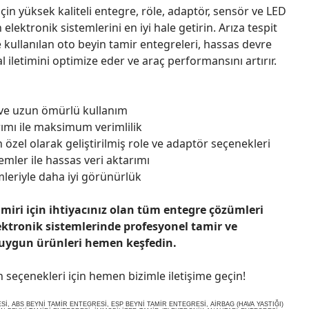
çin yüksek kaliteli entegre, röle, adaptör, sensör ve LED
n elektronik sistemlerini en iyi hale getirin. Arıza tespit
 kullanılan oto beyin tamir entegreleri, hassas devre
l iletimini optimize eder ve araç performansını artırır.
 ve uzun ömürlü kullanım
ımı ile maksimum verimlilik
 özel olarak geliştirilmiş role ve adaptör seçenekleri
emler ile hassas veri aktarımı
leriyle daha iyi görünürlük
amiri için ihtiyacınız olan tüm entegre çözümleri
ektronik sistemlerinde profesyonel tamir ve
 uygun ürünleri hemen keşfedin.
n seçenekleri için hemen bizimle iletişime geçin!
, ABS BEYNİ TAMİR ENTEGRESİ, ESP BEYNİ TAMİR ENTEGRESİ, AİRBAG (HAVA YASTIĞI)