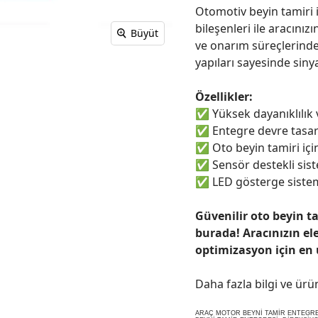
Otomotiv beyin tamiri i
bileşenleri ile aracınızı
Büyüt
ve onarım süreçlerinde
yapıları sayesinde sinya
Özellikler:
✅
Yüksek dayanıklılık
✅
Entegre devre tasar
✅
Oto beyin tamiri için
✅
Sensör destekli sist
✅
LED gösterge sistem
Güvenilir oto beyin t
burada! Aracınızın el
optimizasyon için en
Daha fazla bilgi ve ürü
ARAÇ MOTOR BEYNİ TAMİR ENTEGRESİ