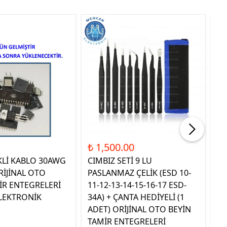
Tük
₺ 1,500.00
₺ 
KLİ KABLO 30AWG
CIMBIZ SETİ 9 LU
ST
RİJİNAL OTO
PASLANMAZ ÇELİK (ESD 10-
TE
İR ENTEGRELERİ
11-12-13-14-15-16-17 ESD-
OR
LEKTRONİK
34A) + ÇANTA HEDİYELİ (1
E
ADET) ORİJİNAL OTO BEYİN
EL
TAMİR ENTEGRELERİ