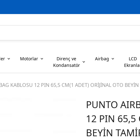
ler
Motorlar
Direnç ve
Airbag
LCD
Kondansatör
Ekranla
ENTEGRELER
eri
et Çeşitleri
ri
otor Çeşitleri
ler
tleri
ar
anları Çeşitleri
ŞİTLERİ
ch Anahtar
MOTORLAR
B SERİSİ ENTEGRELER
DİRENÇ VE
BOSC
Karb
BAG KABLOSU 12 PIN 65,5 CM(1 ADET) ORİJİNAL OTO BEY
KONDANSATÖRLER
PUNTO AIRB
ENTEGRELER
E SERİSİ ENTEGRELER
F SE
ADAPTÖRLER
LCD Ekranlar
12 PIN 65,5
ENTEGRELER
I VE IR SERİSİ ENTEGRELER
J SE
BEYİN TAM