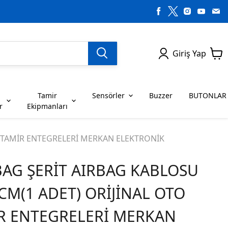
Giriş Yap
Tamir
Sensörler
Buzzer
BUTONLAR
r
Ekipmanları
H SERİSİ ENTEGRELER
on Dirençler
SENSÖRLER
C SERİSİ ENTEGRELER
LEDLER
İN TAMİR ENTEGRELERİ MERKAN ELEKTRONİK
AG ŞERİT AIRBAG KABLOSU
RİSİ ENTEGRELER
G SERİSİ ENTEGRELER
BUZZER
BUTONLAR
 CM(1 ADET) ORİJİNAL OTO
RİSİ ENTEGRELER
K SERİSİ ENTEGRELER
İR ENTEGRELERİ MERKAN