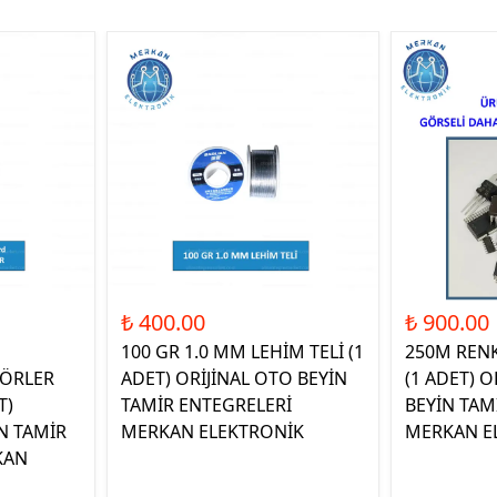
₺ 400.00
₺ 900.00
100 GR 1.0 MM LEHİM TELİ (1
250M REN
ÖRLER
ADET) ORİJİNAL OTO BEYİN
(1 ADET) O
T)
TAMİR ENTEGRELERİ
BEYİN TAM
N TAMİR
MERKAN ELEKTRONİK
MERKAN E
KAN