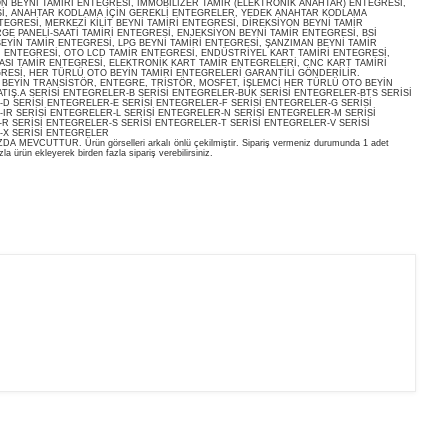
ON BEYNİ TAMİRİ ENTEGRESİ, İMMOBİLİZER TAMİR (ELEKTRONİK ANAHTAR) ENTEGRESİ,
İ, ANAHTAR KODLAMA İÇİN GEREKLİ ENTEGRELER, YEDEK ANAHTAR KODLAMA
EGRESİ, MERKEZİ KİLİT BEYNİ TAMİRİ ENTEGRESİ, DİREKSİYON BEYNİ TAMİR
E PANELİ-SAATİ TAMİRİ ENTEGRESİ, ENJEKSİYON BEYNİ TAMİR ENTEGRESİ, BSİ
EYİN TAMİR ENTEGRESİ, LPG BEYNİ TAMİRİ ENTEGRESİ, ŞANZIMAN BEYNİ TAMİR
İ ENTEGRESİ, OTO LCD TAMİR ENTEGRESİ, ENDÜSTRİYEL KART TAMİRİ ENTEGRESİ,
ASI TAMİR ENTEGRESİ, ELEKTRONİK KART TAMİR ENTEGRELERİ, CNC KART TAMİRİ
RESİ, HER TÜRLÜ OTO BEYİN TAMİRİ ENTEGRELERİ GARANTİLİ GÖNDERİLİR.
O BEYİN TRANSİSTÖR, ENTEGRE, TRİSTÖR, MOSFET, İŞLEMCİ HER TÜRLÜ OTO BEYİN
ATIŞ.A SERİSİ ENTEGRELER-B SERİSİ ENTEGRELER-BUK SERİSİ ENTEGRELER-BTS SERİSİ
D SERİSİ ENTEGRELER-E SERİSİ ENTEGRELER-F SERİSİ ENTEGRELER-G SERİSİ
IR SERİSİ ENTEGRELER-L SERİSİ ENTEGRELER-N SERİSİ ENTEGRELER-M SERİSİ
R SERİSİ ENTEGRELER-S SERİSİ ENTEGRELER-T SERİSİ ENTEGRELER-V SERİSİ
-X SERİSİ ENTEGRELER
EVCUTTUR. Ürün görselleri arkalı önlü çekilmiştir. Sipariş vermeniz durumunda 1 adet
la ürün ekleyerek birden fazla sipariş verebilirsiniz.