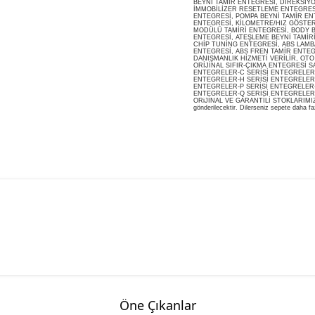
BEYNİ TAMİR ENTEGRESİ, DİREKSİY
İMMOBİLİZER RESETLEME ENTEGRES
ENTEGRESİ, POMPA BEYNİ TAMİR ENT
ENTEGRESİ, KİLOMETRE/HIZ GÖSTERG
MODÜLÜ TAMİRİ ENTEGRESİ, BODY B
ENTEGRESİ, ATEŞLEME BEYNİ TAMİR
CHİP TUNİNG ENTEGRESİ, ABS LAMB
ENTEGRESİ, ABS FREN TAMİR ENTEG
DANIŞMANLIK HİZMETİ VERİLİR, OT
ORİJİNAL SIFIR-ÇIKMA ENTEGRESİ S
ENTEGRELER-C SERİSİ ENTEGRELER-
ENTEGRELER-H SERİSİ ENTEGRELER-
ENTEGRELER-P SERİSİ ENTEGRELER-
ENTEGRELER-Q SERİSİ ENTEGRELER
ORiJİNAL VE GARANTİLİ STOKLARIMIZDA M
gönderilecektir. Dilerseniz sepete daha faz
Öne Çıkanlar