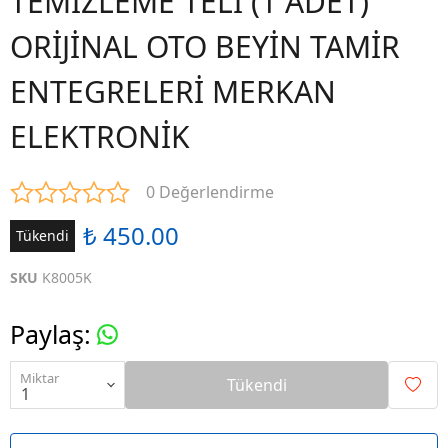
TEMİZLEME TELİ (1 ADET)
ORİJİNAL OTO BEYİN TAMİR
ENTEGRELERİ MERKAN
ELEKTRONİK
0 Değerlendirme
₺ 450.00
Tükendi
SKU
K8005K
Paylaş
:
Miktar
Tükendi