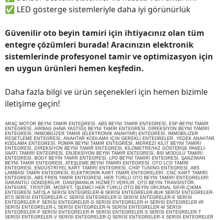
✅
LED gösterge sistemleriyle daha iyi görünürlük
Güvenilir oto beyin tamiri için ihtiyacınız olan tüm
entegre çözümleri burada! Aracınızın elektronik
sistemlerinde profesyonel tamir ve optimizasyon için
en uygun ürünleri hemen keşfedin.
Daha fazla bilgi ve ürün seçenekleri için hemen bizimle
iletişime geçin!
ARAÇ MOTOR BEYNİ TAMİR ENTEGRESİ, ABS BEYNİ TAMİR ENTEGRESİ, ESP BEYNİ TAMİR
ENTEGRESİ, AİRBAG (HAVA YASTIĞI) BEYNİ TAMİR ENTEGRESİ, DİREKSİYON BEYNİ TAMİRİ
ENTEGRESİ, İMMOBİLİZER TAMİR (ELEKTRONİK ANAHTAR) ENTEGRESİ, İMMOBİLİZER
RESETLEME ENTEGRESİ, ANAHTAR KODLAMA İÇİN GEREKLİ ENTEGRELER, YEDEK ANAHTAR
KODLAMA ENTEGRESİ, POMPA BEYNİ TAMİR ENTEGRESİ, MERKEZİ KİLİT BEYNİ TAMİRİ
ENTEGRESİ, DİREKSİYON BEYNİ TAMİR ENTEGRESİ, KİLOMETRE/HIZ GÖSTERGE PANELİ-
SAATİ TAMİRİ ENTEGRESİ, ENJEKSİYON BEYNİ TAMİR ENTEGRESİ, BSİ MODÜLÜ TAMİRİ
ENTEGRESİ, BODY BEYİN TAMİR ENTEGRESİ, LPG BEYNİ TAMİRİ ENTEGRESİ, ŞANZIMAN
BEYNİ TAMİR ENTEGRESİ, ATEŞLEME BEYNİ TAMİRİ ENTEGRESİ, OTO LCD TAMİR
ENTEGRESİ, ENDÜSTRİYEL KART TAMİRİ ENTEGRESİ, CHİP TUNİNG ENTEGRESİ, ABS
LAMBASI TAMİR ENTEGRESİ, ELEKTRONİK KART TAMİR ENTEGRELERİ, CNC KART TAMİRİ
ENTEGRESİ, ABS FREN TAMİR ENTEGRESİ, HER TÜRLÜ OTO BEYİN TAMİRİ ENTEGRELERİ
GARANTİLİ GÖNDERİLİR. DANIŞMANLIK HİZMETİ VERİLİR, OTO BEYİN TRANSİSTÖR,
ENTEGRE, TRİSTÖR, MOSFET, İŞLEMCİ HER TÜRLÜ OTO BEYİN ORİJİNAL SIFIR-ÇIKMA
ENTEGRESİ SATIŞ.A SERİSİ ENTEGRELER-B SERİSİ ENTEGRELER-BUK SERİSİ ENTEGRELER-
BTS SERİSİ ENTEGRELER-C SERİSİ ENTEGRELER-D SERİSİ ENTEGRELER-E SERİSİ
ENTEGRELER-F SERİSİ ENTEGRELER-G SERİSİ ENTEGRELER-H SERİSİ ENTEGRELER-IR
SERİSİ ENTEGRELER-L SERİSİ ENTEGRELER-N SERİSİ ENTEGRELER-M SERİSİ
ENTEGRELER-P SERİSİ ENTEGRELER-R SERİSİ ENTEGRELER-S SERİSİ ENTEGRELER-T
SERİSİ ENTEGRELER-V SERİSİ ENTEGRELER-Q SERİSİ ENTEGRELER-X SERİSİ ENTEGRELER