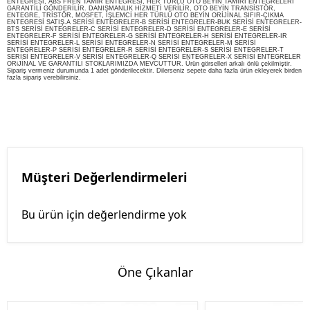
ENTEGRESİ, ABS FREN TAMİR ENTEGRESİ, HER TÜRLÜ OTO BEYİN TAMİRİ ENTEGRELERİ
GARANTİLİ GÖNDERİLİR. DANIŞMANLIK HİZMETİ VERİLİR, OTO BEYİN TRANSİSTÖR,
ENTEGRE, TRİSTÖR, MOSFET, İŞLEMCİ HER TÜRLÜ OTO BEYİN ORİJİNAL SIFIR-ÇIKMA
ENTEGRESİ SATIŞ.A SERİSİ ENTEGRELER-B SERİSİ ENTEGRELER-BUK SERİSİ ENTEGRELER-
BTS SERİSİ ENTEGRELER-C SERİSİ ENTEGRELER-D SERİSİ ENTEGRELER-E SERİSİ
ENTEGRELER-F SERİSİ ENTEGRELER-G SERİSİ ENTEGRELER-H SERİSİ ENTEGRELER-IR
SERİSİ ENTEGRELER-L SERİSİ ENTEGRELER-N SERİSİ ENTEGRELER-M SERİSİ
ENTEGRELER-P SERİSİ ENTEGRELER-R SERİSİ ENTEGRELER-S SERİSİ ENTEGRELER-T
SERİSİ ENTEGRELER-V SERİSİ ENTEGRELER-Q SERİSİ ENTEGRELER-X SERİSİ ENTEGRELER
ORiJİNAL VE GARANTİLİ STOKLARIMIZDA MEVCUTTUR. Ürün görselleri arkalı önlü çekilmiştir.
Sipariş vermeniz durumunda 1 adet gönderilecektir. Dilerseniz sepete daha fazla ürün ekleyerek birden
fazla sipariş verebilirsiniz.
Müşteri Değerlendirmeleri
Bu ürün için değerlendirme yok
Öne Çıkanlar