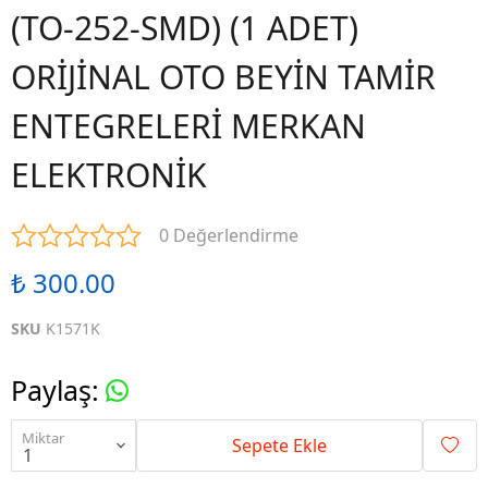
(TO-252-SMD) (1 ADET)
ORİJİNAL OTO BEYİN TAMİR
ENTEGRELERİ MERKAN
ELEKTRONİK
0 Değerlendirme
₺ 300.00
SKU
K1571K
Paylaş
:
Miktar
Sepete Ekle