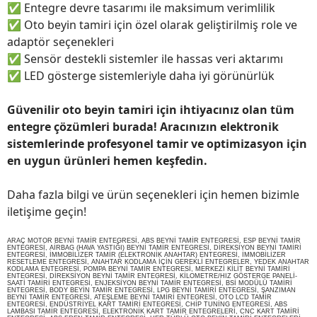
✅
Entegre devre tasarımı ile maksimum verimlilik
✅
Oto beyin tamiri için özel olarak geliştirilmiş role ve
adaptör seçenekleri
✅
Sensör destekli sistemler ile hassas veri aktarımı
✅
LED gösterge sistemleriyle daha iyi görünürlük
Güvenilir oto beyin tamiri için ihtiyacınız olan tüm
entegre çözümleri burada! Aracınızın elektronik
sistemlerinde profesyonel tamir ve optimizasyon için
en uygun ürünleri hemen keşfedin.
Daha fazla bilgi ve ürün seçenekleri için hemen bizimle
iletişime geçin!
ARAÇ MOTOR BEYNİ TAMİR ENTEGRESİ, ABS BEYNİ TAMİR ENTEGRESİ, ESP BEYNİ TAMİR
ENTEGRESİ, AİRBAG (HAVA YASTIĞI) BEYNİ TAMİR ENTEGRESİ, DİREKSİYON BEYNİ TAMİRİ
ENTEGRESİ, İMMOBİLİZER TAMİR (ELEKTRONİK ANAHTAR) ENTEGRESİ, İMMOBİLİZER
RESETLEME ENTEGRESİ, ANAHTAR KODLAMA İÇİN GEREKLİ ENTEGRELER, YEDEK ANAHTAR
KODLAMA ENTEGRESİ, POMPA BEYNİ TAMİR ENTEGRESİ, MERKEZİ KİLİT BEYNİ TAMİRİ
ENTEGRESİ, DİREKSİYON BEYNİ TAMİR ENTEGRESİ, KİLOMETRE/HIZ GÖSTERGE PANELİ-
SAATİ TAMİRİ ENTEGRESİ, ENJEKSİYON BEYNİ TAMİR ENTEGRESİ, BSİ MODÜLÜ TAMİRİ
ENTEGRESİ, BODY BEYİN TAMİR ENTEGRESİ, LPG BEYNİ TAMİRİ ENTEGRESİ, ŞANZIMAN
BEYNİ TAMİR ENTEGRESİ, ATEŞLEME BEYNİ TAMİRİ ENTEGRESİ, OTO LCD TAMİR
ENTEGRESİ, ENDÜSTRİYEL KART TAMİRİ ENTEGRESİ, CHİP TUNİNG ENTEGRESİ, ABS
LAMBASI TAMİR ENTEGRESİ, ELEKTRONİK KART TAMİR ENTEGRELERİ, CNC KART TAMİRİ