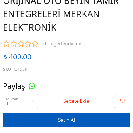
ORİJİNAL OTO BEYİN TAMİR
ENTEGRELERİ MERKAN
ELEKTRONİK
0 Değerlendirme
₺ 400.00
SKU
K3155K
Paylaş
:
Miktar
Sepete Ekle
Satın Al