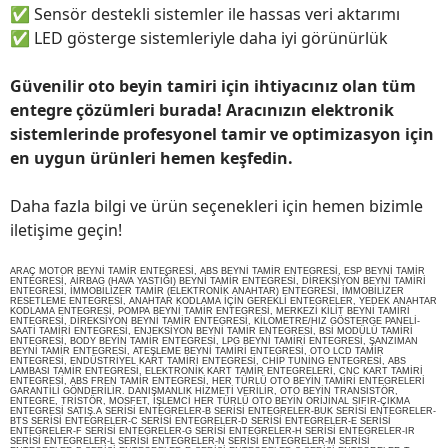
✅
Sensör destekli sistemler ile hassas veri aktarımı
✅
LED gösterge sistemleriyle daha iyi görünürlük
Güvenilir oto beyin tamiri için ihtiyacınız olan tüm
entegre çözümleri burada! Aracınızın elektronik
sistemlerinde profesyonel tamir ve optimizasyon için
en uygun ürünleri hemen keşfedin.
Daha fazla bilgi ve ürün seçenekleri için hemen bizimle
iletişime geçin!
ARAÇ MOTOR BEYNİ TAMİR ENTEGRESİ, ABS BEYNİ TAMİR ENTEGRESİ, ESP BEYNİ TAMİR
ENTEGRESİ, AİRBAG (HAVA YASTIĞI) BEYNİ TAMİR ENTEGRESİ, DİREKSİYON BEYNİ TAMİRİ
ENTEGRESİ, İMMOBİLİZER TAMİR (ELEKTRONİK ANAHTAR) ENTEGRESİ, İMMOBİLİZER
RESETLEME ENTEGRESİ, ANAHTAR KODLAMA İÇİN GEREKLİ ENTEGRELER, YEDEK ANAHTAR
KODLAMA ENTEGRESİ, POMPA BEYNİ TAMİR ENTEGRESİ, MERKEZİ KİLİT BEYNİ TAMİRİ
ENTEGRESİ, DİREKSİYON BEYNİ TAMİR ENTEGRESİ, KİLOMETRE/HIZ GÖSTERGE PANELİ-
SAATİ TAMİRİ ENTEGRESİ, ENJEKSİYON BEYNİ TAMİR ENTEGRESİ, BSİ MODÜLÜ TAMİRİ
ENTEGRESİ, BODY BEYİN TAMİR ENTEGRESİ, LPG BEYNİ TAMİRİ ENTEGRESİ, ŞANZIMAN
BEYNİ TAMİR ENTEGRESİ, ATEŞLEME BEYNİ TAMİRİ ENTEGRESİ, OTO LCD TAMİR
ENTEGRESİ, ENDÜSTRİYEL KART TAMİRİ ENTEGRESİ, CHİP TUNİNG ENTEGRESİ, ABS
LAMBASI TAMİR ENTEGRESİ, ELEKTRONİK KART TAMİR ENTEGRELERİ, CNC KART TAMİRİ
ENTEGRESİ, ABS FREN TAMİR ENTEGRESİ, HER TÜRLÜ OTO BEYİN TAMİRİ ENTEGRELERİ
GARANTİLİ GÖNDERİLİR. DANIŞMANLIK HİZMETİ VERİLİR, OTO BEYİN TRANSİSTÖR,
ENTEGRE, TRİSTÖR, MOSFET, İŞLEMCİ HER TÜRLÜ OTO BEYİN ORİJİNAL SIFIR-ÇIKMA
ENTEGRESİ SATIŞ.A SERİSİ ENTEGRELER-B SERİSİ ENTEGRELER-BUK SERİSİ ENTEGRELER-
BTS SERİSİ ENTEGRELER-C SERİSİ ENTEGRELER-D SERİSİ ENTEGRELER-E SERİSİ
ENTEGRELER-F SERİSİ ENTEGRELER-G SERİSİ ENTEGRELER-H SERİSİ ENTEGRELER-IR
SERİSİ ENTEGRELER-L SERİSİ ENTEGRELER-N SERİSİ ENTEGRELER-M SERİSİ