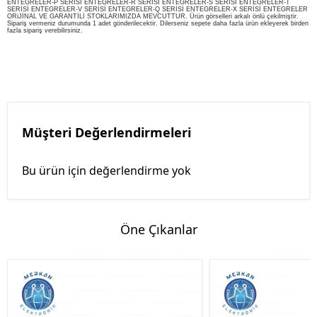
ENTEGRELER-P SERİSİ ENTEGRELER-R SERİSİ ENTEGRELER-S SERİSİ ENTEGRELER-T
SERİSİ ENTEGRELER-V SERİSİ ENTEGRELER-Q SERİSİ ENTEGRELER-X SERİSİ ENTEGRELER
ORiJİNAL VE GARANTİLİ STOKLARIMIZDA MEVCUTTUR. Ürün görselleri arkalı önlü çekilmiştir.
Sipariş vermeniz durumunda 1 adet gönderilecektir. Dilerseniz sepete daha fazla ürün ekleyerek birden
fazla sipariş verebilirsiniz.
Müşteri Değerlendirmeleri
Bu ürün için değerlendirme yok
Öne Çıkanlar