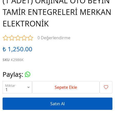
(1 ADET) ORİJİNAL OTO BEYİN
TAMİR ENTEGRELERİ MERKAN
ELEKTRONİK
0 Değerlendirme
₺ 1,250.00
SKU
K2986K
Paylaş
:
Miktar
Sepete Ekle
Satın Al