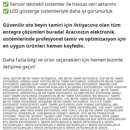
✅
Sensör destekli sistemler ile hassas veri aktarımı
✅
LED gösterge sistemleriyle daha iyi görünürlük
Güvenilir oto beyin tamiri için ihtiyacınız olan tüm
entegre çözümleri burada! Aracınızın elektronik
sistemlerinde profesyonel tamir ve optimizasyon için
en uygun ürünleri hemen keşfedin.
Daha fazla bilgi ve ürün seçenekleri için hemen bizimle
iletişime geçin!
ARAÇ MOTOR BEYNİ TAMİR ENTEGRESİ, ABS BEYNİ TAMİR ENTEGRESİ, ESP BEYNİ TAMİR
ENTEGRESİ, AİRBAG (HAVA YASTIĞI) BEYNİ TAMİR ENTEGRESİ, DİREKSİYON BEYNİ TAMİRİ
ENTEGRESİ, İMMOBİLİZER TAMİR (ELEKTRONİK ANAHTAR) ENTEGRESİ, İMMOBİLİZER
RESETLEME ENTEGRESİ, ANAHTAR KODLAMA İÇİN GEREKLİ ENTEGRELER, YEDEK ANAHTAR
KODLAMA ENTEGRESİ, POMPA BEYNİ TAMİR ENTEGRESİ, MERKEZİ KİLİT BEYNİ TAMİRİ
ENTEGRESİ, DİREKSİYON BEYNİ TAMİR ENTEGRESİ, KİLOMETRE/HIZ GÖSTERGE PANELİ-
SAATİ TAMİRİ ENTEGRESİ, ENJEKSİYON BEYNİ TAMİR ENTEGRESİ, BSİ MODÜLÜ TAMİRİ
ENTEGRESİ, BODY BEYİN TAMİR ENTEGRESİ, LPG BEYNİ TAMİRİ ENTEGRESİ, ŞANZIMAN
BEYNİ TAMİR ENTEGRESİ, ATEŞLEME BEYNİ TAMİRİ ENTEGRESİ, OTO LCD TAMİR
ENTEGRESİ, ENDÜSTRİYEL KART TAMİRİ ENTEGRESİ, CHİP TUNİNG ENTEGRESİ, ABS
LAMBASI TAMİR ENTEGRESİ, ELEKTRONİK KART TAMİR ENTEGRELERİ, CNC KART TAMİRİ
ENTEGRESİ, ABS FREN TAMİR ENTEGRESİ, HER TÜRLÜ OTO BEYİN TAMİRİ ENTEGRELERİ
GARANTİLİ GÖNDERİLİR. DANIŞMANLIK HİZMETİ VERİLİR, OTO BEYİN TRANSİSTÖR,
ENTEGRE, TRİSTÖR, MOSFET, İŞLEMCİ HER TÜRLÜ OTO BEYİN ORİJİNAL SIFIR-ÇIKMA
ENTEGRESİ SATIŞ.A SERİSİ ENTEGRELER-B SERİSİ ENTEGRELER-BUK SERİSİ ENTEGRELER-
BTS SERİSİ ENTEGRELER-C SERİSİ ENTEGRELER-D SERİSİ ENTEGRELER-E SERİSİ
ENTEGRELER-F SERİSİ ENTEGRELER-G SERİSİ ENTEGRELER-H SERİSİ ENTEGRELER-IR
SERİSİ ENTEGRELER-L SERİSİ ENTEGRELER-N SERİSİ ENTEGRELER-M SERİSİ