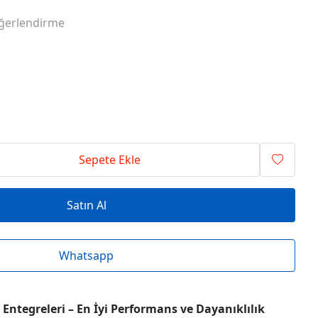
RİSİ ENTEGRELER
O SERİSİ ENTEGRELER
ğerlendirme
RİSİ ENTEGRELER
T SERİSİ ENTEGRELER
RİSİ ENTEGRELER
V SERİSİ ENTEGRELER
Sepete Ekle
Satın Al
Whatsapp
Entegreleri – En İyi Performans ve Dayanıklılık