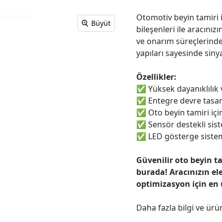
Otomotiv beyin tamiri i
Büyüt
bileşenleri ile aracınızı
ve onarım süreçlerinde
yapıları sayesinde sinya
Özellikler:
✅
Yüksek dayanıklılık
✅
Entegre devre tasar
✅
Oto beyin tamiri için
✅
Sensör destekli sist
✅
LED gösterge sistem
Güvenilir oto beyin t
burada! Aracınızın el
optimizasyon için en
Daha fazla bilgi ve ürü