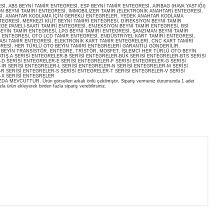
, ABS BEYNİ TAMİR ENTEGRESİ, ESP BEYNİ TAMİR ENTEGRESİ, AİRBAG (HAVA YASTIĞI)
ON BEYNİ TAMİRİ ENTEGRESİ, İMMOBİLİZER TAMİR (ELEKTRONİK ANAHTAR) ENTEGRESİ,
İ, ANAHTAR KODLAMA İÇİN GEREKLİ ENTEGRELER, YEDEK ANAHTAR KODLAMA
EGRESİ, MERKEZİ KİLİT BEYNİ TAMİRİ ENTEGRESİ, DİREKSİYON BEYNİ TAMİR
E PANELİ-SAATİ TAMİRİ ENTEGRESİ, ENJEKSİYON BEYNİ TAMİR ENTEGRESİ, BSİ
EYİN TAMİR ENTEGRESİ, LPG BEYNİ TAMİRİ ENTEGRESİ, ŞANZIMAN BEYNİ TAMİR
İ ENTEGRESİ, OTO LCD TAMİR ENTEGRESİ, ENDÜSTRİYEL KART TAMİRİ ENTEGRESİ,
ASI TAMİR ENTEGRESİ, ELEKTRONİK KART TAMİR ENTEGRELERİ, CNC KART TAMİRİ
RESİ, HER TÜRLÜ OTO BEYİN TAMİRİ ENTEGRELERİ GARANTİLİ GÖNDERİLİR.
O BEYİN TRANSİSTÖR, ENTEGRE, TRİSTÖR, MOSFET, İŞLEMCİ HER TÜRLÜ OTO BEYİN
ATIŞ.A SERİSİ ENTEGRELER-B SERİSİ ENTEGRELER-BUK SERİSİ ENTEGRELER-BTS SERİSİ
D SERİSİ ENTEGRELER-E SERİSİ ENTEGRELER-F SERİSİ ENTEGRELER-G SERİSİ
IR SERİSİ ENTEGRELER-L SERİSİ ENTEGRELER-N SERİSİ ENTEGRELER-M SERİSİ
R SERİSİ ENTEGRELER-S SERİSİ ENTEGRELER-T SERİSİ ENTEGRELER-V SERİSİ
-X SERİSİ ENTEGRELER
EVCUTTUR. Ürün görselleri arkalı önlü çekilmiştir. Sipariş vermeniz durumunda 1 adet
la ürün ekleyerek birden fazla sipariş verebilirsiniz.