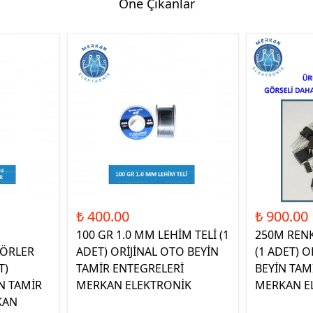
Öne Çıkanlar
₺ 400.00
₺ 900.00
100 GR 1.0 MM LEHİM TELİ (1
250M REN
ÖRLER
ADET) ORİJİNAL OTO BEYİN
(1 ADET) O
T)
TAMİR ENTEGRELERİ
BEYİN TAM
N TAMİR
MERKAN ELEKTRONİK
MERKAN E
KAN