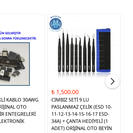
Tük
₺ 1,500.00
₺ 
KLİ KABLO 30AWG
CIMBIZ SETİ 9 LU
ST
RİJİNAL OTO
PASLANMAZ ÇELİK (ESD 10-
TE
İR ENTEGRELERİ
11-12-13-14-15-16-17 ESD-
OR
LEKTRONİK
34A) + ÇANTA HEDİYELİ (1
E
ADET) ORİJİNAL OTO BEYİN
EL