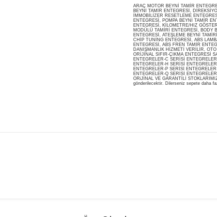
ARAÇ MOTOR BEYNİ TAMİR ENTEGRESİ
BEYNİ TAMİR ENTEGRESİ, DİREKSİY
İMMOBİLİZER RESETLEME ENTEGRES
ENTEGRESİ, POMPA BEYNİ TAMİR ENT
ENTEGRESİ, KİLOMETRE/HIZ GÖSTERG
MODÜLÜ TAMİRİ ENTEGRESİ, BODY B
ENTEGRESİ, ATEŞLEME BEYNİ TAMİR
CHİP TUNİNG ENTEGRESİ, ABS LAMB
ENTEGRESİ, ABS FREN TAMİR ENTEG
DANIŞMANLIK HİZMETİ VERİLİR, OT
ORİJİNAL SIFIR-ÇIKMA ENTEGRESİ S
ENTEGRELER-C SERİSİ ENTEGRELER-
ENTEGRELER-H SERİSİ ENTEGRELER-
ENTEGRELER-P SERİSİ ENTEGRELER-
ENTEGRELER-Q SERİSİ ENTEGRELER
ORiJİNAL VE GARANTİLİ STOKLARIMIZDA M
gönderilecektir. Dilerseniz sepete daha faz