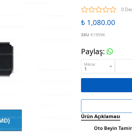
ENTEGRELER
M SERİSİ ENTEGRELER
N SE
0 De
₺ 1,080.00
ENTEGRELER
R SERİSİ ENTEGRELER
S SE
SKU
K1959K
ENTEGRELER
W SERİSİ ENTEGRELER
X SE
Paylaş
:
ENTEGRELER
KARIŞIK SERİ ENTEGRELER
Miktar
Ürün Açıklaması
Oto Beyin Tamir 