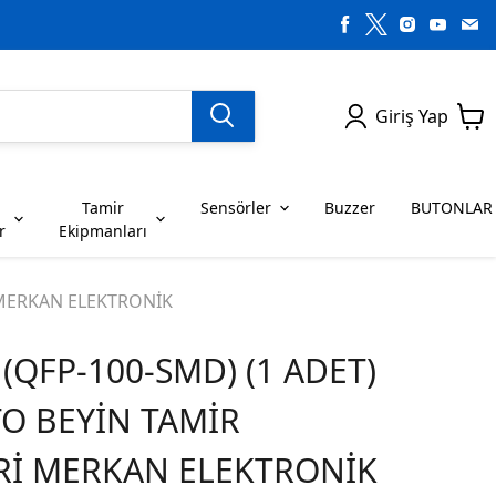
Giriş Yap
Tamir
Sensörler
Buzzer
BUTONLAR
r
Ekipmanları
H SERİSİ ENTEGRELER
on Dirençler
SENSÖRLER
C SERİSİ ENTEGRELER
LEDLER
İ MERKAN ELEKTRONİK
(QFP-100-SMD) (1 ADET)
RİSİ ENTEGRELER
G SERİSİ ENTEGRELER
BUZZER
BUTONLAR
TO BEYİN TAMİR
RİSİ ENTEGRELER
K SERİSİ ENTEGRELER
Rİ MERKAN ELEKTRONİK