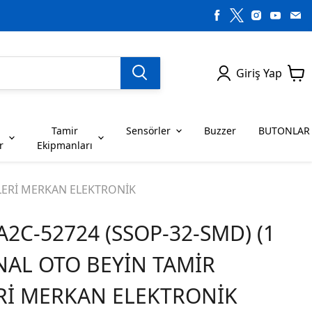
Giriş Yap
Tamir
Sensörler
Buzzer
BUTONLAR
r
Ekipmanları
H SERİSİ ENTEGRELER
on Dirençler
SENSÖRLER
C SERİSİ ENTEGRELER
LEDLER
ELERİ MERKAN ELEKTRONİK
A2C-52724 (SSOP-32-SMD) (1
RİSİ ENTEGRELER
G SERİSİ ENTEGRELER
BUZZER
BUTONLAR
İNAL OTO BEYİN TAMİR
RİSİ ENTEGRELER
K SERİSİ ENTEGRELER
Rİ MERKAN ELEKTRONİK