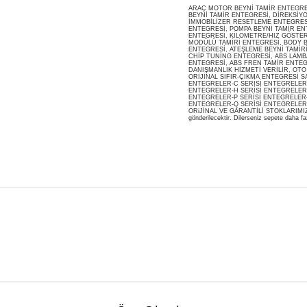
ARAÇ MOTOR BEYNİ TAMİR ENTEGRESİ
BEYNİ TAMİR ENTEGRESİ, DİREKSİY
İMMOBİLİZER RESETLEME ENTEGRES
ENTEGRESİ, POMPA BEYNİ TAMİR ENT
ENTEGRESİ, KİLOMETRE/HIZ GÖSTERG
MODÜLÜ TAMİRİ ENTEGRESİ, BODY B
ENTEGRESİ, ATEŞLEME BEYNİ TAMİR
CHİP TUNİNG ENTEGRESİ, ABS LAMB
ENTEGRESİ, ABS FREN TAMİR ENTEG
DANIŞMANLIK HİZMETİ VERİLİR, OT
ORİJİNAL SIFIR-ÇIKMA ENTEGRESİ S
ENTEGRELER-C SERİSİ ENTEGRELER-
ENTEGRELER-H SERİSİ ENTEGRELER-
ENTEGRELER-P SERİSİ ENTEGRELER-
ENTEGRELER-Q SERİSİ ENTEGRELER
ORiJİNAL VE GARANTİLİ STOKLARIMIZDA M
gönderilecektir. Dilerseniz sepete daha faz