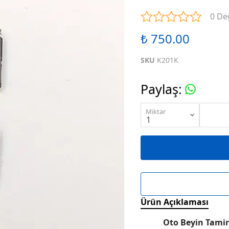
ENTEGRELER
M SERİSİ ENTEGRELER
N SE
0 De
₺ 750.00
ENTEGRELER
R SERİSİ ENTEGRELER
S SE
SKU
K201K
ENTEGRELER
W SERİSİ ENTEGRELER
X SE
Paylaş
:
ENTEGRELER
KARIŞIK SERİ ENTEGRELER
Miktar
Ürün Açıklaması
Oto Beyin Tamir 