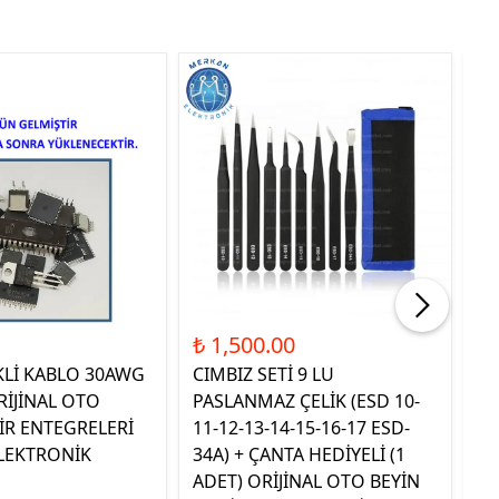
Tük
₺ 1,500.00
₺ 
KLİ KABLO 30AWG
CIMBIZ SETİ 9 LU
ST
RİJİNAL OTO
PASLANMAZ ÇELİK (ESD 10-
TE
İR ENTEGRELERİ
11-12-13-14-15-16-17 ESD-
OR
LEKTRONİK
34A) + ÇANTA HEDİYELİ (1
E
ADET) ORİJİNAL OTO BEYİN
EL