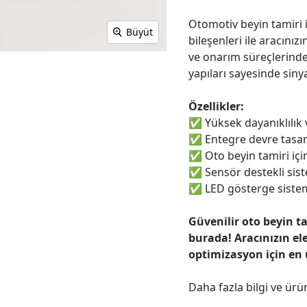
Otomotiv beyin tamiri i
Büyüt
bileşenleri ile aracınızı
ve onarım süreçlerinde
yapıları sayesinde sinya
Özellikler:
✅
Yüksek dayanıklılık
✅
Entegre devre tasar
✅
Oto beyin tamiri için
✅
Sensör destekli sist
✅
LED gösterge sistem
Güvenilir oto beyin t
burada! Aracınızın el
optimizasyon için en
Daha fazla bilgi ve ürü