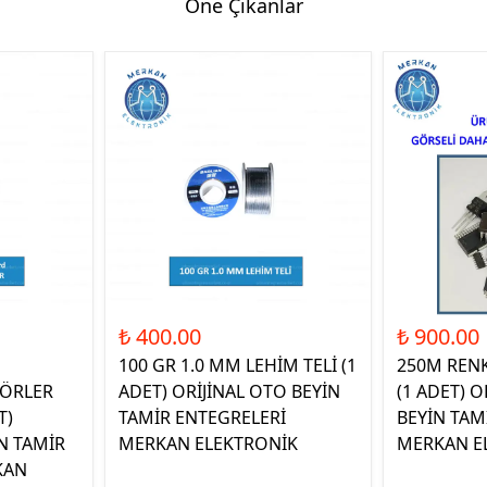
Öne Çıkanlar
₺ 400.00
₺ 900.00
100 GR 1.0 MM LEHİM TELİ (1
250M REN
ÖRLER
ADET) ORİJİNAL OTO BEYİN
(1 ADET) O
T)
TAMİR ENTEGRELERİ
BEYİN TAM
N TAMİR
MERKAN ELEKTRONİK
MERKAN E
KAN