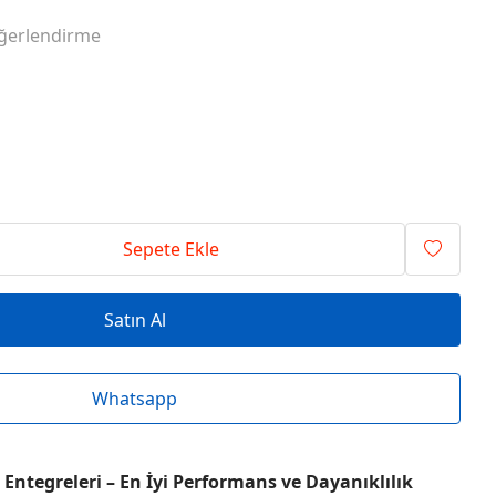
RİSİ ENTEGRELER
O SERİSİ ENTEGRELER
ğerlendirme
RİSİ ENTEGRELER
T SERİSİ ENTEGRELER
RİSİ ENTEGRELER
V SERİSİ ENTEGRELER
Sepete Ekle
Satın Al
Whatsapp
Entegreleri – En İyi Performans ve Dayanıklılık