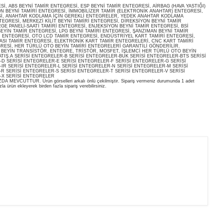
, ABS BEYNİ TAMİR ENTEGRESİ, ESP BEYNİ TAMİR ENTEGRESİ, AİRBAG (HAVA YASTIĞI)
ON BEYNİ TAMİRİ ENTEGRESİ, İMMOBİLİZER TAMİR (ELEKTRONİK ANAHTAR) ENTEGRESİ,
İ, ANAHTAR KODLAMA İÇİN GEREKLİ ENTEGRELER, YEDEK ANAHTAR KODLAMA
EGRESİ, MERKEZİ KİLİT BEYNİ TAMİRİ ENTEGRESİ, DİREKSİYON BEYNİ TAMİR
E PANELİ-SAATİ TAMİRİ ENTEGRESİ, ENJEKSİYON BEYNİ TAMİR ENTEGRESİ, BSİ
EYİN TAMİR ENTEGRESİ, LPG BEYNİ TAMİRİ ENTEGRESİ, ŞANZIMAN BEYNİ TAMİR
İ ENTEGRESİ, OTO LCD TAMİR ENTEGRESİ, ENDÜSTRİYEL KART TAMİRİ ENTEGRESİ,
ASI TAMİR ENTEGRESİ, ELEKTRONİK KART TAMİR ENTEGRELERİ, CNC KART TAMİRİ
RESİ, HER TÜRLÜ OTO BEYİN TAMİRİ ENTEGRELERİ GARANTİLİ GÖNDERİLİR.
O BEYİN TRANSİSTÖR, ENTEGRE, TRİSTÖR, MOSFET, İŞLEMCİ HER TÜRLÜ OTO BEYİN
ATIŞ.A SERİSİ ENTEGRELER-B SERİSİ ENTEGRELER-BUK SERİSİ ENTEGRELER-BTS SERİSİ
D SERİSİ ENTEGRELER-E SERİSİ ENTEGRELER-F SERİSİ ENTEGRELER-G SERİSİ
IR SERİSİ ENTEGRELER-L SERİSİ ENTEGRELER-N SERİSİ ENTEGRELER-M SERİSİ
R SERİSİ ENTEGRELER-S SERİSİ ENTEGRELER-T SERİSİ ENTEGRELER-V SERİSİ
-X SERİSİ ENTEGRELER
EVCUTTUR. Ürün görselleri arkalı önlü çekilmiştir. Sipariş vermeniz durumunda 1 adet
la ürün ekleyerek birden fazla sipariş verebilirsiniz.