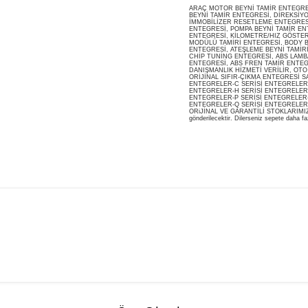
ARAÇ MOTOR BEYNİ TAMİR ENTEGRESİ
BEYNİ TAMİR ENTEGRESİ, DİREKSİY
İMMOBİLİZER RESETLEME ENTEGRES
ENTEGRESİ, POMPA BEYNİ TAMİR ENT
ENTEGRESİ, KİLOMETRE/HIZ GÖSTERG
MODÜLÜ TAMİRİ ENTEGRESİ, BODY B
ENTEGRESİ, ATEŞLEME BEYNİ TAMİR
CHİP TUNİNG ENTEGRESİ, ABS LAMB
ENTEGRESİ, ABS FREN TAMİR ENTEG
DANIŞMANLIK HİZMETİ VERİLİR, OT
ORİJİNAL SIFIR-ÇIKMA ENTEGRESİ S
ENTEGRELER-C SERİSİ ENTEGRELER-
ENTEGRELER-H SERİSİ ENTEGRELER-
ENTEGRELER-P SERİSİ ENTEGRELER-
ENTEGRELER-Q SERİSİ ENTEGRELER
ORiJİNAL VE GARANTİLİ STOKLARIMIZDA M
gönderilecektir. Dilerseniz sepete daha faz