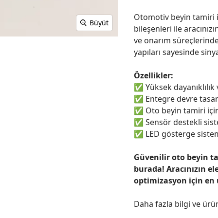
Otomotiv beyin tamiri i
Büyüt
bileşenleri ile aracınızı
ve onarım süreçlerinde
yapıları sayesinde sinya
Özellikler:
✅
Yüksek dayanıklılık
✅
Entegre devre tasar
✅
Oto beyin tamiri için
✅
Sensör destekli sist
✅
LED gösterge sistem
Güvenilir oto beyin t
burada! Aracınızın el
optimizasyon için en
Daha fazla bilgi ve ürü