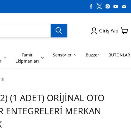
Giriş Yap
Tamir
Sensörler
Buzzer
BUTONLAR
r
Ekipmanları
H SERİSİ ENTEGRELER
on Dirençler
SENSÖRLER
C SERİSİ ENTEGRELER
LEDLER
İK
2) (1 ADET) ORİJİNAL OTO
RİSİ ENTEGRELER
G SERİSİ ENTEGRELER
BUZZER
BUTONLAR
İR ENTEGRELERİ MERKAN
RİSİ ENTEGRELER
K SERİSİ ENTEGRELER
K