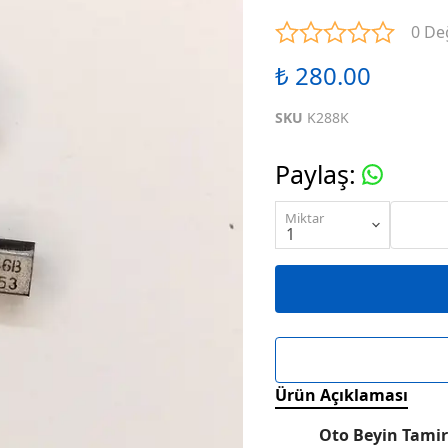
ENTEGRELER
M SERİSİ ENTEGRELER
N SE
0 De
₺ 280.00
ENTEGRELER
R SERİSİ ENTEGRELER
S SE
SKU
K288K
ENTEGRELER
W SERİSİ ENTEGRELER
X SE
Paylaş
:
ENTEGRELER
KARIŞIK SERİ ENTEGRELER
Miktar
Ürün Açıklaması
Oto Beyin Tamir 