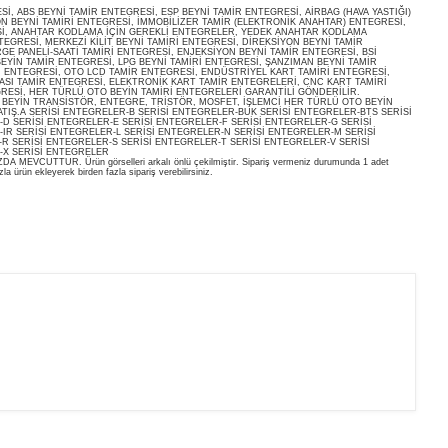
, ABS BEYNİ TAMİR ENTEGRESİ, ESP BEYNİ TAMİR ENTEGRESİ, AİRBAG (HAVA YASTIĞI)
ON BEYNİ TAMİRİ ENTEGRESİ, İMMOBİLİZER TAMİR (ELEKTRONİK ANAHTAR) ENTEGRESİ,
İ, ANAHTAR KODLAMA İÇİN GEREKLİ ENTEGRELER, YEDEK ANAHTAR KODLAMA
EGRESİ, MERKEZİ KİLİT BEYNİ TAMİRİ ENTEGRESİ, DİREKSİYON BEYNİ TAMİR
E PANELİ-SAATİ TAMİRİ ENTEGRESİ, ENJEKSİYON BEYNİ TAMİR ENTEGRESİ, BSİ
EYİN TAMİR ENTEGRESİ, LPG BEYNİ TAMİRİ ENTEGRESİ, ŞANZIMAN BEYNİ TAMİR
İ ENTEGRESİ, OTO LCD TAMİR ENTEGRESİ, ENDÜSTRİYEL KART TAMİRİ ENTEGRESİ,
ASI TAMİR ENTEGRESİ, ELEKTRONİK KART TAMİR ENTEGRELERİ, CNC KART TAMİRİ
RESİ, HER TÜRLÜ OTO BEYİN TAMİRİ ENTEGRELERİ GARANTİLİ GÖNDERİLİR.
O BEYİN TRANSİSTÖR, ENTEGRE, TRİSTÖR, MOSFET, İŞLEMCİ HER TÜRLÜ OTO BEYİN
ATIŞ.A SERİSİ ENTEGRELER-B SERİSİ ENTEGRELER-BUK SERİSİ ENTEGRELER-BTS SERİSİ
D SERİSİ ENTEGRELER-E SERİSİ ENTEGRELER-F SERİSİ ENTEGRELER-G SERİSİ
IR SERİSİ ENTEGRELER-L SERİSİ ENTEGRELER-N SERİSİ ENTEGRELER-M SERİSİ
R SERİSİ ENTEGRELER-S SERİSİ ENTEGRELER-T SERİSİ ENTEGRELER-V SERİSİ
-X SERİSİ ENTEGRELER
EVCUTTUR. Ürün görselleri arkalı önlü çekilmiştir. Sipariş vermeniz durumunda 1 adet
la ürün ekleyerek birden fazla sipariş verebilirsiniz.