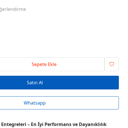
RİSİ ENTEGRELER
O SERİSİ ENTEGRELER
ğerlendirme
RİSİ ENTEGRELER
T SERİSİ ENTEGRELER
RİSİ ENTEGRELER
V SERİSİ ENTEGRELER
Sepete Ekle
Satın Al
Whatsapp
Entegreleri – En İyi Performans ve Dayanıklılık