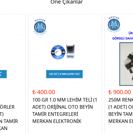
Öne Çıkanlar
₺ 400.00
₺ 900.00
100 GR 1.0 MM LEHİM TELİ (1
250M REN
ÖRLER
ADET) ORİJİNAL OTO BEYİN
(1 ADET) O
T)
TAMİR ENTEGRELERİ
BEYİN TAM
N TAMİR
MERKAN ELEKTRONİK
MERKAN E
KAN