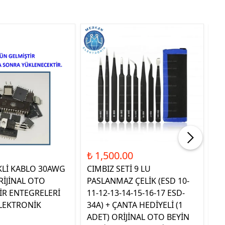
Tük
₺ 1,500.00
₺ 
KLİ KABLO 30AWG
CIMBIZ SETİ 9 LU
ST
RİJİNAL OTO
PASLANMAZ ÇELİK (ESD 10-
TE
İR ENTEGRELERİ
11-12-13-14-15-16-17 ESD-
OR
LEKTRONİK
34A) + ÇANTA HEDİYELİ (1
E
ADET) ORİJİNAL OTO BEYİN
EL