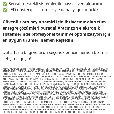
✅
Sensör destekli sistemler ile hassas veri aktarımı
✅
LED gösterge sistemleriyle daha iyi görünürlük
Güvenilir oto beyin tamiri için ihtiyacınız olan tüm
entegre çözümleri burada! Aracınızın elektronik
sistemlerinde profesyonel tamir ve optimizasyon için
en uygun ürünleri hemen keşfedin.
Daha fazla bilgi ve ürün seçenekleri için hemen bizimle
iletişime geçin!
ARAÇ MOTOR BEYNİ TAMİR ENTEGRESİ, ABS BEYNİ TAMİR ENTEGRESİ, ESP BEYNİ TAMİR
ENTEGRESİ, AİRBAG (HAVA YASTIĞI) BEYNİ TAMİR ENTEGRESİ, DİREKSİYON BEYNİ TAMİRİ
ENTEGRESİ, İMMOBİLİZER TAMİR (ELEKTRONİK ANAHTAR) ENTEGRESİ, İMMOBİLİZER
RESETLEME ENTEGRESİ, ANAHTAR KODLAMA İÇİN GEREKLİ ENTEGRELER, YEDEK ANAHTAR
KODLAMA ENTEGRESİ, POMPA BEYNİ TAMİR ENTEGRESİ, MERKEZİ KİLİT BEYNİ TAMİRİ
ENTEGRESİ, DİREKSİYON BEYNİ TAMİR ENTEGRESİ, KİLOMETRE/HIZ GÖSTERGE PANELİ-
SAATİ TAMİRİ ENTEGRESİ, ENJEKSİYON BEYNİ TAMİR ENTEGRESİ, BSİ MODÜLÜ TAMİRİ
ENTEGRESİ, BODY BEYİN TAMİR ENTEGRESİ, LPG BEYNİ TAMİRİ ENTEGRESİ, ŞANZIMAN
BEYNİ TAMİR ENTEGRESİ, ATEŞLEME BEYNİ TAMİRİ ENTEGRESİ, OTO LCD TAMİR
ENTEGRESİ, ENDÜSTRİYEL KART TAMİRİ ENTEGRESİ, CHİP TUNİNG ENTEGRESİ, ABS
LAMBASI TAMİR ENTEGRESİ, ELEKTRONİK KART TAMİR ENTEGRELERİ, CNC KART TAMİRİ
ENTEGRESİ, ABS FREN TAMİR ENTEGRESİ, HER TÜRLÜ OTO BEYİN TAMİRİ ENTEGRELERİ
GARANTİLİ GÖNDERİLİR. DANIŞMANLIK HİZMETİ VERİLİR, OTO BEYİN TRANSİSTÖR,
ENTEGRE, TRİSTÖR, MOSFET, İŞLEMCİ HER TÜRLÜ OTO BEYİN ORİJİNAL SIFIR-ÇIKMA
ENTEGRESİ SATIŞ.A SERİSİ ENTEGRELER-B SERİSİ ENTEGRELER-BUK SERİSİ ENTEGRELER-
BTS SERİSİ ENTEGRELER-C SERİSİ ENTEGRELER-D SERİSİ ENTEGRELER-E SERİSİ
ENTEGRELER-F SERİSİ ENTEGRELER-G SERİSİ ENTEGRELER-H SERİSİ ENTEGRELER-IR
SERİSİ ENTEGRELER-L SERİSİ ENTEGRELER-N SERİSİ ENTEGRELER-M SERİSİ