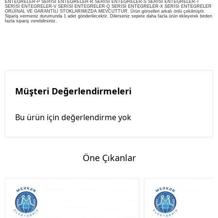
ENTEGRELER-P SERİSİ ENTEGRELER-R SERİSİ ENTEGRELER-S SERİSİ ENTEGRELER-T
SERİSİ ENTEGRELER-V SERİSİ ENTEGRELER-Q SERİSİ ENTEGRELER-X SERİSİ ENTEGRELER
ORiJİNAL VE GARANTİLİ STOKLARIMIZDA MEVCUTTUR. Ürün görselleri arkalı önlü çekilmiştir.
Sipariş vermeniz durumunda 1 adet gönderilecektir. Dilerseniz sepete daha fazla ürün ekleyerek birden
fazla sipariş verebilirsiniz.
Müşteri Değerlendirmeleri
Bu ürün için değerlendirme yok
Öne Çıkanlar