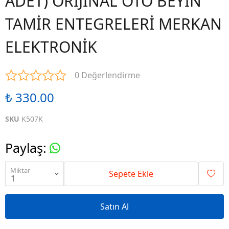
ADET) ORİJİNAL OTO BEYİN
TAMİR ENTEGRELERİ MERKAN
ELEKTRONİK
0 Değerlendirme
₺ 330.00
SKU
K507K
Paylaş
:
Miktar
Sepete Ekle
Satın Al