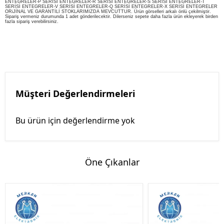
ENTEGRELER-P SERİSİ ENTEGRELER-R SERİSİ ENTEGRELER-S SERİSİ ENTEGRELER-T
SERİSİ ENTEGRELER-V SERİSİ ENTEGRELER-Q SERİSİ ENTEGRELER-X SERİSİ ENTEGRELER
ORiJİNAL VE GARANTİLİ STOKLARIMIZDA MEVCUTTUR. Ürün görselleri arkalı önlü çekilmiştir.
Sipariş vermeniz durumunda 1 adet gönderilecektir. Dilerseniz sepete daha fazla ürün ekleyerek birden
fazla sipariş verebilirsiniz.
Müşteri Değerlendirmeleri
Bu ürün için değerlendirme yok
Öne Çıkanlar