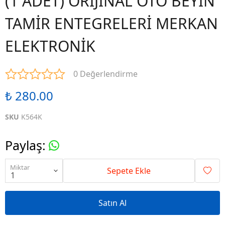
(1 ADET) ORİJİNAL OTO BEYİN
TAMİR ENTEGRELERİ MERKAN
ELEKTRONİK
0 Değerlendirme
₺ 280.00
SKU
K564K
Paylaş
:
Miktar
Sepete Ekle
Satın Al