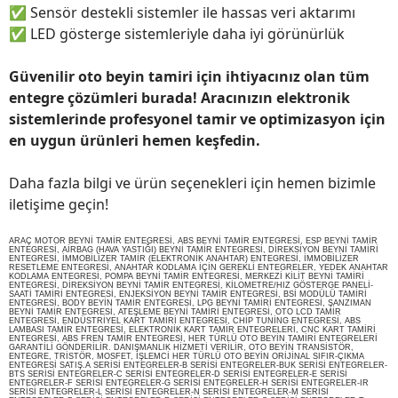
✅
Sensör destekli sistemler ile hassas veri aktarımı
✅
LED gösterge sistemleriyle daha iyi görünürlük
Güvenilir oto beyin tamiri için ihtiyacınız olan tüm
entegre çözümleri burada! Aracınızın elektronik
sistemlerinde profesyonel tamir ve optimizasyon için
en uygun ürünleri hemen keşfedin.
Daha fazla bilgi ve ürün seçenekleri için hemen bizimle
iletişime geçin!
ARAÇ MOTOR BEYNİ TAMİR ENTEGRESİ, ABS BEYNİ TAMİR ENTEGRESİ, ESP BEYNİ TAMİR
ENTEGRESİ, AİRBAG (HAVA YASTIĞI) BEYNİ TAMİR ENTEGRESİ, DİREKSİYON BEYNİ TAMİRİ
ENTEGRESİ, İMMOBİLİZER TAMİR (ELEKTRONİK ANAHTAR) ENTEGRESİ, İMMOBİLİZER
RESETLEME ENTEGRESİ, ANAHTAR KODLAMA İÇİN GEREKLİ ENTEGRELER, YEDEK ANAHTAR
KODLAMA ENTEGRESİ, POMPA BEYNİ TAMİR ENTEGRESİ, MERKEZİ KİLİT BEYNİ TAMİRİ
ENTEGRESİ, DİREKSİYON BEYNİ TAMİR ENTEGRESİ, KİLOMETRE/HIZ GÖSTERGE PANELİ-
SAATİ TAMİRİ ENTEGRESİ, ENJEKSİYON BEYNİ TAMİR ENTEGRESİ, BSİ MODÜLÜ TAMİRİ
ENTEGRESİ, BODY BEYİN TAMİR ENTEGRESİ, LPG BEYNİ TAMİRİ ENTEGRESİ, ŞANZIMAN
BEYNİ TAMİR ENTEGRESİ, ATEŞLEME BEYNİ TAMİRİ ENTEGRESİ, OTO LCD TAMİR
ENTEGRESİ, ENDÜSTRİYEL KART TAMİRİ ENTEGRESİ, CHİP TUNİNG ENTEGRESİ, ABS
LAMBASI TAMİR ENTEGRESİ, ELEKTRONİK KART TAMİR ENTEGRELERİ, CNC KART TAMİRİ
ENTEGRESİ, ABS FREN TAMİR ENTEGRESİ, HER TÜRLÜ OTO BEYİN TAMİRİ ENTEGRELERİ
GARANTİLİ GÖNDERİLİR. DANIŞMANLIK HİZMETİ VERİLİR, OTO BEYİN TRANSİSTÖR,
ENTEGRE, TRİSTÖR, MOSFET, İŞLEMCİ HER TÜRLÜ OTO BEYİN ORİJİNAL SIFIR-ÇIKMA
ENTEGRESİ SATIŞ.A SERİSİ ENTEGRELER-B SERİSİ ENTEGRELER-BUK SERİSİ ENTEGRELER-
BTS SERİSİ ENTEGRELER-C SERİSİ ENTEGRELER-D SERİSİ ENTEGRELER-E SERİSİ
ENTEGRELER-F SERİSİ ENTEGRELER-G SERİSİ ENTEGRELER-H SERİSİ ENTEGRELER-IR
SERİSİ ENTEGRELER-L SERİSİ ENTEGRELER-N SERİSİ ENTEGRELER-M SERİSİ