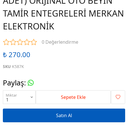
ADET) ORİJİNAL OTO BEYİN
TAMİR ENTEGRELERİ MERKAN
ELEKTRONİK
0 Değerlendirme
₺ 270.00
SKU
K587K
Paylaş
:
Miktar
Sepete Ekle
Satın Al