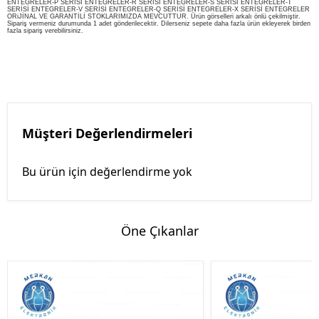
ENTEGRELER-P SERİSİ ENTEGRELER-R SERİSİ ENTEGRELER-S SERİSİ ENTEGRELER-T
SERİSİ ENTEGRELER-V SERİSİ ENTEGRELER-Q SERİSİ ENTEGRELER-X SERİSİ ENTEGRELER
ORiJİNAL VE GARANTİLİ STOKLARIMIZDA MEVCUTTUR. Ürün görselleri arkalı önlü çekilmiştir.
Sipariş vermeniz durumunda 1 adet gönderilecektir. Dilerseniz sepete daha fazla ürün ekleyerek birden
fazla sipariş verebilirsiniz.
Müşteri Değerlendirmeleri
Bu ürün için değerlendirme yok
Öne Çıkanlar