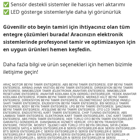
✅
Sensör destekli sistemler ile hassas veri aktarımı
✅
LED gösterge sistemleriyle daha iyi görünürlük
Güvenilir oto beyin tamiri için ihtiyacınız olan tüm
entegre çözümleri burada! Aracınızın elektronik
sistemlerinde profesyonel tamir ve optimizasyon için
en uygun ürünleri hemen keşfedin.
Daha fazla bilgi ve ürün seçenekleri için hemen bizimle
iletişime geçin!
ARAÇ MOTOR BEYNİ TAMİR ENTEGRESİ, ABS BEYNİ TAMİR ENTEGRESİ, ESP BEYNİ TAMİR
ENTEGRESİ, AİRBAG (HAVA YASTIĞI) BEYNİ TAMİR ENTEGRESİ, DİREKSİYON BEYNİ TAMİRİ
ENTEGRESİ, İMMOBİLİZER TAMİR (ELEKTRONİK ANAHTAR) ENTEGRESİ, İMMOBİLİZER
RESETLEME ENTEGRESİ, ANAHTAR KODLAMA İÇİN GEREKLİ ENTEGRELER, YEDEK ANAHTAR
KODLAMA ENTEGRESİ, POMPA BEYNİ TAMİR ENTEGRESİ, MERKEZİ KİLİT BEYNİ TAMİRİ
ENTEGRESİ, DİREKSİYON BEYNİ TAMİR ENTEGRESİ, KİLOMETRE/HIZ GÖSTERGE PANELİ-
SAATİ TAMİRİ ENTEGRESİ, ENJEKSİYON BEYNİ TAMİR ENTEGRESİ, BSİ MODÜLÜ TAMİRİ
ENTEGRESİ, BODY BEYİN TAMİR ENTEGRESİ, LPG BEYNİ TAMİRİ ENTEGRESİ, ŞANZIMAN
BEYNİ TAMİR ENTEGRESİ, ATEŞLEME BEYNİ TAMİRİ ENTEGRESİ, OTO LCD TAMİR
ENTEGRESİ, ENDÜSTRİYEL KART TAMİRİ ENTEGRESİ, CHİP TUNİNG ENTEGRESİ, ABS
LAMBASI TAMİR ENTEGRESİ, ELEKTRONİK KART TAMİR ENTEGRELERİ, CNC KART TAMİRİ
ENTEGRESİ, ABS FREN TAMİR ENTEGRESİ, HER TÜRLÜ OTO BEYİN TAMİRİ ENTEGRELERİ
GARANTİLİ GÖNDERİLİR. DANIŞMANLIK HİZMETİ VERİLİR, OTO BEYİN TRANSİSTÖR,
ENTEGRE, TRİSTÖR, MOSFET, İŞLEMCİ HER TÜRLÜ OTO BEYİN ORİJİNAL SIFIR-ÇIKMA
ENTEGRESİ SATIŞ.A SERİSİ ENTEGRELER-B SERİSİ ENTEGRELER-BUK SERİSİ ENTEGRELER-
BTS SERİSİ ENTEGRELER-C SERİSİ ENTEGRELER-D SERİSİ ENTEGRELER-E SERİSİ
ENTEGRELER-F SERİSİ ENTEGRELER-G SERİSİ ENTEGRELER-H SERİSİ ENTEGRELER-IR
SERİSİ ENTEGRELER-L SERİSİ ENTEGRELER-N SERİSİ ENTEGRELER-M SERİSİ