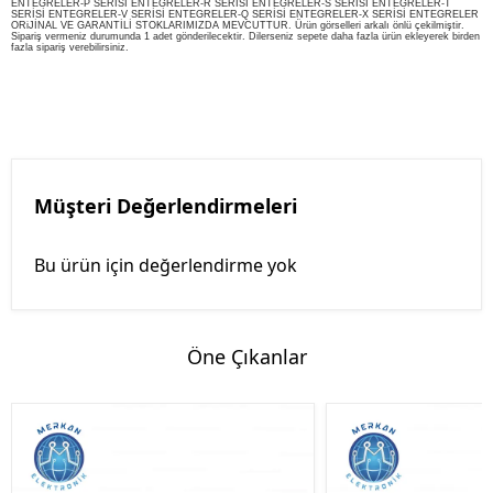
ENTEGRELER-P SERİSİ ENTEGRELER-R SERİSİ ENTEGRELER-S SERİSİ ENTEGRELER-T
SERİSİ ENTEGRELER-V SERİSİ ENTEGRELER-Q SERİSİ ENTEGRELER-X SERİSİ ENTEGRELER
ORiJİNAL VE GARANTİLİ STOKLARIMIZDA MEVCUTTUR. Ürün görselleri arkalı önlü çekilmiştir.
Sipariş vermeniz durumunda 1 adet gönderilecektir. Dilerseniz sepete daha fazla ürün ekleyerek birden
fazla sipariş verebilirsiniz.
Müşteri Değerlendirmeleri
Bu ürün için değerlendirme yok
Öne Çıkanlar