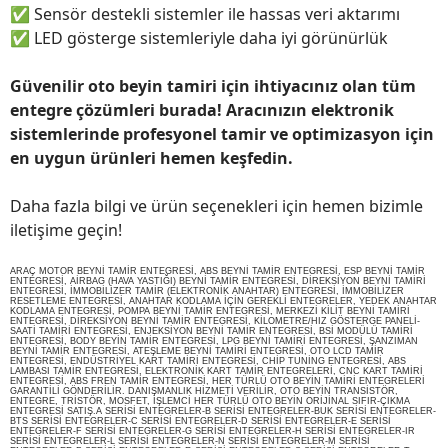
✅
Sensör destekli sistemler ile hassas veri aktarımı
✅
LED gösterge sistemleriyle daha iyi görünürlük
Güvenilir oto beyin tamiri için ihtiyacınız olan tüm
entegre çözümleri burada! Aracınızın elektronik
sistemlerinde profesyonel tamir ve optimizasyon için
en uygun ürünleri hemen keşfedin.
Daha fazla bilgi ve ürün seçenekleri için hemen bizimle
iletişime geçin!
ARAÇ MOTOR BEYNİ TAMİR ENTEGRESİ, ABS BEYNİ TAMİR ENTEGRESİ, ESP BEYNİ TAMİR
ENTEGRESİ, AİRBAG (HAVA YASTIĞI) BEYNİ TAMİR ENTEGRESİ, DİREKSİYON BEYNİ TAMİRİ
ENTEGRESİ, İMMOBİLİZER TAMİR (ELEKTRONİK ANAHTAR) ENTEGRESİ, İMMOBİLİZER
RESETLEME ENTEGRESİ, ANAHTAR KODLAMA İÇİN GEREKLİ ENTEGRELER, YEDEK ANAHTAR
KODLAMA ENTEGRESİ, POMPA BEYNİ TAMİR ENTEGRESİ, MERKEZİ KİLİT BEYNİ TAMİRİ
ENTEGRESİ, DİREKSİYON BEYNİ TAMİR ENTEGRESİ, KİLOMETRE/HIZ GÖSTERGE PANELİ-
SAATİ TAMİRİ ENTEGRESİ, ENJEKSİYON BEYNİ TAMİR ENTEGRESİ, BSİ MODÜLÜ TAMİRİ
ENTEGRESİ, BODY BEYİN TAMİR ENTEGRESİ, LPG BEYNİ TAMİRİ ENTEGRESİ, ŞANZIMAN
BEYNİ TAMİR ENTEGRESİ, ATEŞLEME BEYNİ TAMİRİ ENTEGRESİ, OTO LCD TAMİR
ENTEGRESİ, ENDÜSTRİYEL KART TAMİRİ ENTEGRESİ, CHİP TUNİNG ENTEGRESİ, ABS
LAMBASI TAMİR ENTEGRESİ, ELEKTRONİK KART TAMİR ENTEGRELERİ, CNC KART TAMİRİ
ENTEGRESİ, ABS FREN TAMİR ENTEGRESİ, HER TÜRLÜ OTO BEYİN TAMİRİ ENTEGRELERİ
GARANTİLİ GÖNDERİLİR. DANIŞMANLIK HİZMETİ VERİLİR, OTO BEYİN TRANSİSTÖR,
ENTEGRE, TRİSTÖR, MOSFET, İŞLEMCİ HER TÜRLÜ OTO BEYİN ORİJİNAL SIFIR-ÇIKMA
ENTEGRESİ SATIŞ.A SERİSİ ENTEGRELER-B SERİSİ ENTEGRELER-BUK SERİSİ ENTEGRELER-
BTS SERİSİ ENTEGRELER-C SERİSİ ENTEGRELER-D SERİSİ ENTEGRELER-E SERİSİ
ENTEGRELER-F SERİSİ ENTEGRELER-G SERİSİ ENTEGRELER-H SERİSİ ENTEGRELER-IR
SERİSİ ENTEGRELER-L SERİSİ ENTEGRELER-N SERİSİ ENTEGRELER-M SERİSİ