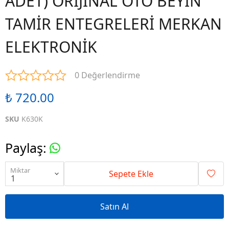
ADET) ORİJİNAL OTO BEYİN
TAMİR ENTEGRELERİ MERKAN
ELEKTRONİK
0 Değerlendirme
₺ 720.00
SKU
K630K
Paylaş
:
Miktar
Sepete Ekle
Satın Al