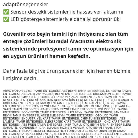
adaptör seçenekleri
✅
Sensör destekli sistemler ile hassas veri aktarımı
✅
LED gösterge sistemleriyle daha iyi görünürlük
Güvenilir oto beyin tamiri için ihtiyacınız olan tüm
entegre çözümleri burada! Aracınızın elektronik
sistemlerinde profesyonel tamir ve optimizasyon için
en uygun ürünleri hemen keşfedin.
Daha fazla bilgi ve ürün seçenekleri için hemen bizimle
iletişime geçin!
ARAÇ MOTOR BEYNİ TAMİR ENTEGRESİ, ABS BEYNİ TAMİR ENTEGRESİ, ESP BEYNİ TAMİR
ENTEGRESİ, AİRBAG (HAVA YASTIĞI) BEYNİ TAMİR ENTEGRESİ, DİREKSİYON BEYNİ TAMİRİ
ENTEGRESİ, İMMOBİLİZER TAMİR (ELEKTRONİK ANAHTAR) ENTEGRESİ, İMMOBİLİZER
RESETLEME ENTEGRESİ, ANAHTAR KODLAMA İÇİN GEREKLİ ENTEGRELER, YEDEK ANAHTAR
KODLAMA ENTEGRESİ, POMPA BEYNİ TAMİR ENTEGRESİ, MERKEZİ KİLİT BEYNİ TAMİRİ
ENTEGRESİ, DİREKSİYON BEYNİ TAMİR ENTEGRESİ, KİLOMETRE/HIZ GÖSTERGE PANELİ-
SAATİ TAMİRİ ENTEGRESİ, ENJEKSİYON BEYNİ TAMİR ENTEGRESİ, BSİ MODÜLÜ TAMİRİ
ENTEGRESİ, BODY BEYİN TAMİR ENTEGRESİ, LPG BEYNİ TAMİRİ ENTEGRESİ, ŞANZIMAN
BEYNİ TAMİR ENTEGRESİ, ATEŞLEME BEYNİ TAMİRİ ENTEGRESİ, OTO LCD TAMİR
ENTEGRESİ, ENDÜSTRİYEL KART TAMİRİ ENTEGRESİ, CHİP TUNİNG ENTEGRESİ, ABS
LAMBASI TAMİR ENTEGRESİ, ELEKTRONİK KART TAMİR ENTEGRELERİ, CNC KART TAMİRİ
ENTEGRESİ, ABS FREN TAMİR ENTEGRESİ, HER TÜRLÜ OTO BEYİN TAMİRİ ENTEGRELERİ
GARANTİLİ GÖNDERİLİR. DANIŞMANLIK HİZMETİ VERİLİR, OTO BEYİN TRANSİSTÖR,
ENTEGRE, TRİSTÖR, MOSFET, İŞLEMCİ HER TÜRLÜ OTO BEYİN ORİJİNAL SIFIR-ÇIKMA
ENTEGRESİ SATIŞ.A SERİSİ ENTEGRELER-B SERİSİ ENTEGRELER-BUK SERİSİ ENTEGRELER-
BTS SERİSİ ENTEGRELER-C SERİSİ ENTEGRELER-D SERİSİ ENTEGRELER-E SERİSİ