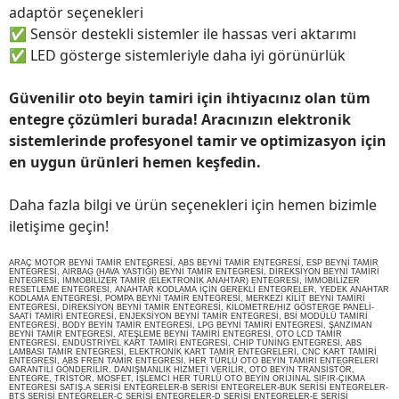
adaptör seçenekleri
✅
Sensör destekli sistemler ile hassas veri aktarımı
✅
LED gösterge sistemleriyle daha iyi görünürlük
Güvenilir oto beyin tamiri için ihtiyacınız olan tüm
entegre çözümleri burada! Aracınızın elektronik
sistemlerinde profesyonel tamir ve optimizasyon için
en uygun ürünleri hemen keşfedin.
Daha fazla bilgi ve ürün seçenekleri için hemen bizimle
iletişime geçin!
ARAÇ MOTOR BEYNİ TAMİR ENTEGRESİ, ABS BEYNİ TAMİR ENTEGRESİ, ESP BEYNİ TAMİR
ENTEGRESİ, AİRBAG (HAVA YASTIĞI) BEYNİ TAMİR ENTEGRESİ, DİREKSİYON BEYNİ TAMİRİ
ENTEGRESİ, İMMOBİLİZER TAMİR (ELEKTRONİK ANAHTAR) ENTEGRESİ, İMMOBİLİZER
RESETLEME ENTEGRESİ, ANAHTAR KODLAMA İÇİN GEREKLİ ENTEGRELER, YEDEK ANAHTAR
KODLAMA ENTEGRESİ, POMPA BEYNİ TAMİR ENTEGRESİ, MERKEZİ KİLİT BEYNİ TAMİRİ
ENTEGRESİ, DİREKSİYON BEYNİ TAMİR ENTEGRESİ, KİLOMETRE/HIZ GÖSTERGE PANELİ-
SAATİ TAMİRİ ENTEGRESİ, ENJEKSİYON BEYNİ TAMİR ENTEGRESİ, BSİ MODÜLÜ TAMİRİ
ENTEGRESİ, BODY BEYİN TAMİR ENTEGRESİ, LPG BEYNİ TAMİRİ ENTEGRESİ, ŞANZIMAN
BEYNİ TAMİR ENTEGRESİ, ATEŞLEME BEYNİ TAMİRİ ENTEGRESİ, OTO LCD TAMİR
ENTEGRESİ, ENDÜSTRİYEL KART TAMİRİ ENTEGRESİ, CHİP TUNİNG ENTEGRESİ, ABS
LAMBASI TAMİR ENTEGRESİ, ELEKTRONİK KART TAMİR ENTEGRELERİ, CNC KART TAMİRİ
ENTEGRESİ, ABS FREN TAMİR ENTEGRESİ, HER TÜRLÜ OTO BEYİN TAMİRİ ENTEGRELERİ
GARANTİLİ GÖNDERİLİR. DANIŞMANLIK HİZMETİ VERİLİR, OTO BEYİN TRANSİSTÖR,
ENTEGRE, TRİSTÖR, MOSFET, İŞLEMCİ HER TÜRLÜ OTO BEYİN ORİJİNAL SIFIR-ÇIKMA
ENTEGRESİ SATIŞ.A SERİSİ ENTEGRELER-B SERİSİ ENTEGRELER-BUK SERİSİ ENTEGRELER-
BTS SERİSİ ENTEGRELER-C SERİSİ ENTEGRELER-D SERİSİ ENTEGRELER-E SERİSİ