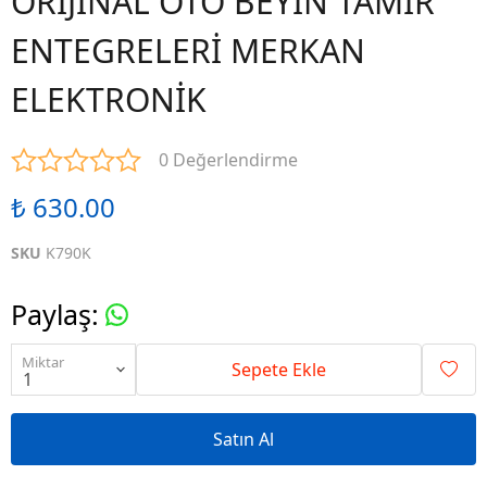
ORİJİNAL OTO BEYİN TAMİR
ENTEGRELERİ MERKAN
ELEKTRONİK
0 Değerlendirme
₺ 630.00
SKU
K790K
Paylaş
:
Miktar
Sepete Ekle
Satın Al