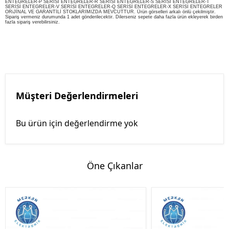
ENTEGRELER-P SERİSİ ENTEGRELER-R SERİSİ ENTEGRELER-S SERİSİ ENTEGRELER-T
SERİSİ ENTEGRELER-V SERİSİ ENTEGRELER-Q SERİSİ ENTEGRELER-X SERİSİ ENTEGRELER
ORiJİNAL VE GARANTİLİ STOKLARIMIZDA MEVCUTTUR. Ürün görselleri arkalı önlü çekilmiştir.
Sipariş vermeniz durumunda 1 adet gönderilecektir. Dilerseniz sepete daha fazla ürün ekleyerek birden
fazla sipariş verebilirsiniz.
Müşteri Değerlendirmeleri
Bu ürün için değerlendirme yok
Öne Çıkanlar