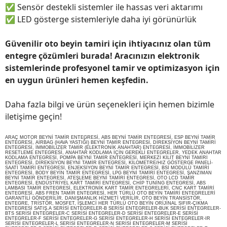
✅
Sensör destekli sistemler ile hassas veri aktarımı
✅
LED gösterge sistemleriyle daha iyi görünürlük
Güvenilir oto beyin tamiri için ihtiyacınız olan tüm
entegre çözümleri burada! Aracınızın elektronik
sistemlerinde profesyonel tamir ve optimizasyon için
en uygun ürünleri hemen keşfedin.
Daha fazla bilgi ve ürün seçenekleri için hemen bizimle
iletişime geçin!
ARAÇ MOTOR BEYNİ TAMİR ENTEGRESİ, ABS BEYNİ TAMİR ENTEGRESİ, ESP BEYNİ TAMİR
ENTEGRESİ, AİRBAG (HAVA YASTIĞI) BEYNİ TAMİR ENTEGRESİ, DİREKSİYON BEYNİ TAMİRİ
ENTEGRESİ, İMMOBİLİZER TAMİR (ELEKTRONİK ANAHTAR) ENTEGRESİ, İMMOBİLİZER
RESETLEME ENTEGRESİ, ANAHTAR KODLAMA İÇİN GEREKLİ ENTEGRELER, YEDEK ANAHTAR
KODLAMA ENTEGRESİ, POMPA BEYNİ TAMİR ENTEGRESİ, MERKEZİ KİLİT BEYNİ TAMİRİ
ENTEGRESİ, DİREKSİYON BEYNİ TAMİR ENTEGRESİ, KİLOMETRE/HIZ GÖSTERGE PANELİ-
SAATİ TAMİRİ ENTEGRESİ, ENJEKSİYON BEYNİ TAMİR ENTEGRESİ, BSİ MODÜLÜ TAMİRİ
ENTEGRESİ, BODY BEYİN TAMİR ENTEGRESİ, LPG BEYNİ TAMİRİ ENTEGRESİ, ŞANZIMAN
BEYNİ TAMİR ENTEGRESİ, ATEŞLEME BEYNİ TAMİRİ ENTEGRESİ, OTO LCD TAMİR
ENTEGRESİ, ENDÜSTRİYEL KART TAMİRİ ENTEGRESİ, CHİP TUNİNG ENTEGRESİ, ABS
LAMBASI TAMİR ENTEGRESİ, ELEKTRONİK KART TAMİR ENTEGRELERİ, CNC KART TAMİRİ
ENTEGRESİ, ABS FREN TAMİR ENTEGRESİ, HER TÜRLÜ OTO BEYİN TAMİRİ ENTEGRELERİ
GARANTİLİ GÖNDERİLİR. DANIŞMANLIK HİZMETİ VERİLİR, OTO BEYİN TRANSİSTÖR,
ENTEGRE, TRİSTÖR, MOSFET, İŞLEMCİ HER TÜRLÜ OTO BEYİN ORİJİNAL SIFIR-ÇIKMA
ENTEGRESİ SATIŞ.A SERİSİ ENTEGRELER-B SERİSİ ENTEGRELER-BUK SERİSİ ENTEGRELER-
BTS SERİSİ ENTEGRELER-C SERİSİ ENTEGRELER-D SERİSİ ENTEGRELER-E SERİSİ
ENTEGRELER-F SERİSİ ENTEGRELER-G SERİSİ ENTEGRELER-H SERİSİ ENTEGRELER-IR
SERİSİ ENTEGRELER-L SERİSİ ENTEGRELER-N SERİSİ ENTEGRELER-M SERİSİ