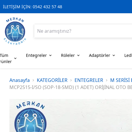
İLETİŞİM İÇİN: 0542 432 57 48
Tüm
Entegreler
Röleler
Adaptörler
Led
rünler
ENTEGRELER
RÖLELER
A SERİSİ 
Röle Çeşitl
Entegre Sok
Led Çeşitle
Gösterge M
SMD Direnç
Airbag Çeşi
LCD Ekranl
Tamir Ekipm
SENSÖR ÇE
Buton Swi
Anasayfa
KATEGORİLER
ENTEGRELER
M SERİSİ
MCP2515-I/SO (SOP-18-SMD) (1 ADET) ORİJİNAL OTO
D SERİSİ 
AIRBAG
TAMİR EKİPMANLARI
H SERİSİ 