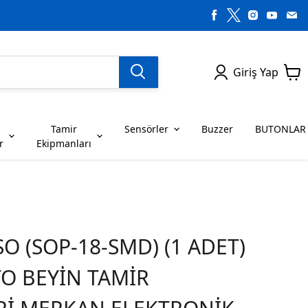
Giriş Yap
Tamir
Sensörler
Buzzer
BUTONLAR
r
Ekipmanları
H SERİSİ ENTEGRELER
on Dirençler
SENSÖRLER
C SERİSİ ENTEGRELER
LEDLER
RİSİ ENTEGRELER
G SERİSİ ENTEGRELER
O (SOP-18-SMD) (1 ADET)
BUZZER
BUTONLAR
TO BEYİN TAMİR
RİSİ ENTEGRELER
K SERİSİ ENTEGRELER