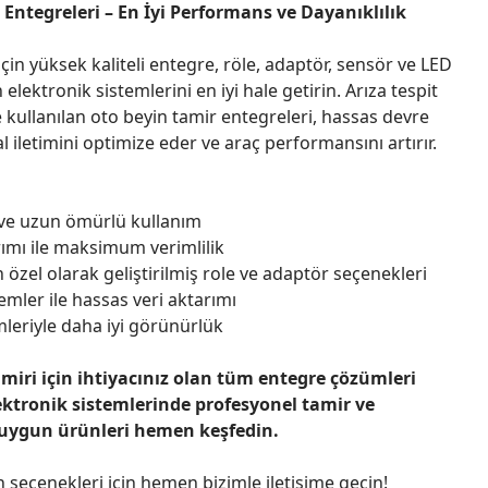
Entegreleri – En İyi Performans ve Dayanıklılık
çin yüksek kaliteli entegre, röle, adaptör, sensör ve LED
n elektronik sistemlerini en iyi hale getirin. Arıza tespit
 kullanılan oto beyin tamir entegreleri, hassas devre
l iletimini optimize eder ve araç performansını artırır.
 ve uzun ömürlü kullanım
ımı ile maksimum verimlilik
 özel olarak geliştirilmiş role ve adaptör seçenekleri
emler ile hassas veri aktarımı
leriyle daha iyi görünürlük
amiri için ihtiyacınız olan tüm entegre çözümleri
ektronik sistemlerinde profesyonel tamir ve
 uygun ürünleri hemen keşfedin.
n seçenekleri için hemen bizimle iletişime geçin!