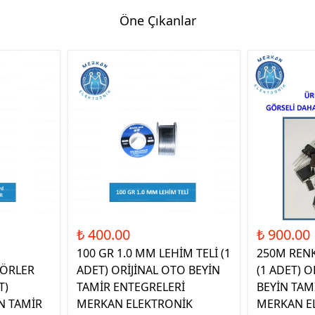
Öne Çıkanlar
₺ 400.00
₺ 900.00
100 GR 1.0 MM LEHİM TELİ (1
250M REN
ÖRLER
ADET) ORİJİNAL OTO BEYİN
(1 ADET) O
T)
TAMİR ENTEGRELERİ
BEYİN TAM
N TAMİR
MERKAN ELEKTRONİK
MERKAN E