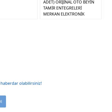
ADET) ORİJİNAL OTO BEYİN
EL
TAMİR ENTEGRELERİ
MERKAN ELEKTRONİK
haberdar olabilirsiniz!
Ol