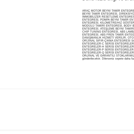
ARAÇ MOTOR BEYNİ TAMİR ENTEGRESİ
BEYNİ TAMİR ENTEGRESİ, DİREKSİY
İMMOBİLİZER RESETLEME ENTEGRES
ENTEGRESİ, POMPA BEYNİ TAMİR ENT
ENTEGRESİ, KİLOMETRE/HIZ GÖSTERG
MODÜLÜ TAMİRİ ENTEGRESİ, BODY B
ENTEGRESİ, ATEŞLEME BEYNİ TAMİR
CHİP TUNİNG ENTEGRESİ, ABS LAMB
ENTEGRESİ, ABS FREN TAMİR ENTEG
DANIŞMANLIK HİZMETİ VERİLİR, OT
ORİJİNAL SIFIR-ÇIKMA ENTEGRESİ S
ENTEGRELER-C SERİSİ ENTEGRELER-
ENTEGRELER-H SERİSİ ENTEGRELER-
ENTEGRELER-P SERİSİ ENTEGRELER-
ENTEGRELER-Q SERİSİ ENTEGRELER
ORiJİNAL VE GARANTİLİ STOKLARIMIZDA M
gönderilecektir. Dilerseniz sepete daha faz