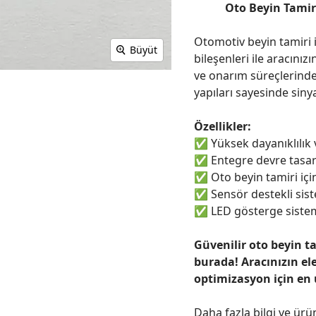
Oto Beyin Tamir 
Otomotiv beyin tamiri i
Büyüt
bileşenleri ile aracınızı
ve onarım süreçlerinde
yapıları sayesinde sinya
Özellikler:
✅
Yüksek dayanıklılık
✅
Entegre devre tasar
✅
Oto beyin tamiri için
✅
Sensör destekli sist
✅
LED gösterge sistem
Güvenilir oto beyin t
burada! Aracınızın el
optimizasyon için en
Daha fazla bilgi ve ürü