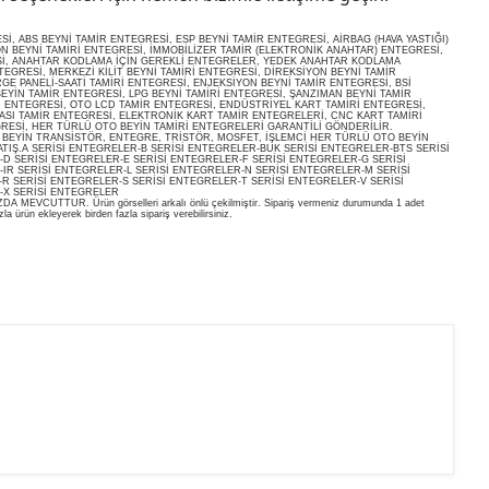
, ABS BEYNİ TAMİR ENTEGRESİ, ESP BEYNİ TAMİR ENTEGRESİ, AİRBAG (HAVA YASTIĞI)
ON BEYNİ TAMİRİ ENTEGRESİ, İMMOBİLİZER TAMİR (ELEKTRONİK ANAHTAR) ENTEGRESİ,
İ, ANAHTAR KODLAMA İÇİN GEREKLİ ENTEGRELER, YEDEK ANAHTAR KODLAMA
EGRESİ, MERKEZİ KİLİT BEYNİ TAMİRİ ENTEGRESİ, DİREKSİYON BEYNİ TAMİR
E PANELİ-SAATİ TAMİRİ ENTEGRESİ, ENJEKSİYON BEYNİ TAMİR ENTEGRESİ, BSİ
EYİN TAMİR ENTEGRESİ, LPG BEYNİ TAMİRİ ENTEGRESİ, ŞANZIMAN BEYNİ TAMİR
İ ENTEGRESİ, OTO LCD TAMİR ENTEGRESİ, ENDÜSTRİYEL KART TAMİRİ ENTEGRESİ,
ASI TAMİR ENTEGRESİ, ELEKTRONİK KART TAMİR ENTEGRELERİ, CNC KART TAMİRİ
RESİ, HER TÜRLÜ OTO BEYİN TAMİRİ ENTEGRELERİ GARANTİLİ GÖNDERİLİR.
O BEYİN TRANSİSTÖR, ENTEGRE, TRİSTÖR, MOSFET, İŞLEMCİ HER TÜRLÜ OTO BEYİN
ATIŞ.A SERİSİ ENTEGRELER-B SERİSİ ENTEGRELER-BUK SERİSİ ENTEGRELER-BTS SERİSİ
D SERİSİ ENTEGRELER-E SERİSİ ENTEGRELER-F SERİSİ ENTEGRELER-G SERİSİ
IR SERİSİ ENTEGRELER-L SERİSİ ENTEGRELER-N SERİSİ ENTEGRELER-M SERİSİ
R SERİSİ ENTEGRELER-S SERİSİ ENTEGRELER-T SERİSİ ENTEGRELER-V SERİSİ
-X SERİSİ ENTEGRELER
EVCUTTUR. Ürün görselleri arkalı önlü çekilmiştir. Sipariş vermeniz durumunda 1 adet
la ürün ekleyerek birden fazla sipariş verebilirsiniz.