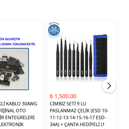
Tük
₺ 1,500.00
₺ 
KLİ KABLO 30AWG
CIMBIZ SETİ 9 LU
ST
RİJİNAL OTO
PASLANMAZ ÇELİK (ESD 10-
TE
İR ENTEGRELERİ
11-12-13-14-15-16-17 ESD-
OR
LEKTRONİK
34A) + ÇANTA HEDİYELİ (1
E