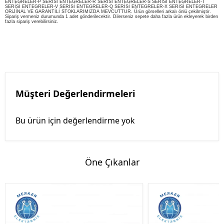
ENTEGRELER-P SERİSİ ENTEGRELER-R SERİSİ ENTEGRELER-S SERİSİ ENTEGRELER-T
SERİSİ ENTEGRELER-V SERİSİ ENTEGRELER-Q SERİSİ ENTEGRELER-X SERİSİ ENTEGRELER
ORiJİNAL VE GARANTİLİ STOKLARIMIZDA MEVCUTTUR. Ürün görselleri arkalı önlü çekilmiştir.
Sipariş vermeniz durumunda 1 adet gönderilecektir. Dilerseniz sepete daha fazla ürün ekleyerek birden
fazla sipariş verebilirsiniz.
Müşteri Değerlendirmeleri
Bu ürün için değerlendirme yok
Öne Çıkanlar