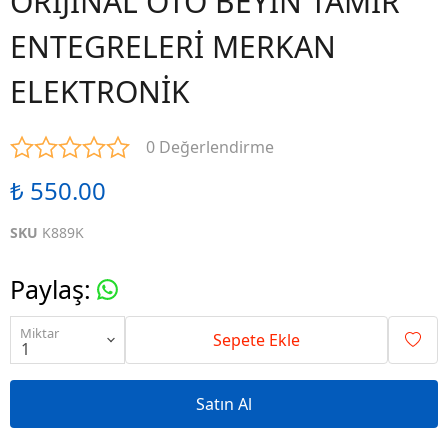
ORİJİNAL OTO BEYİN TAMİR
ENTEGRELERİ MERKAN
ELEKTRONİK
0 Değerlendirme
₺ 550.00
SKU
K889K
Paylaş
:
Miktar
Sepete Ekle
Satın Al