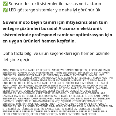
✅
Sensör destekli sistemler ile hassas veri aktarımı
✅
LED gösterge sistemleriyle daha iyi görünürlük
Güvenilir oto beyin tamiri için ihtiyacınız olan tüm
entegre çözümleri burada! Aracınızın elektronik
sistemlerinde profesyonel tamir ve optimizasyon için
en uygun ürünleri hemen keşfedin.
Daha fazla bilgi ve ürün seçenekleri için hemen bizimle
iletişime geçin!
ARAÇ MOTOR BEYNİ TAMİR ENTEGRESİ, ABS BEYNİ TAMİR ENTEGRESİ, ESP BEYNİ TAMİR
ENTEGRESİ, AİRBAG (HAVA YASTIĞI) BEYNİ TAMİR ENTEGRESİ, DİREKSİYON BEYNİ TAMİRİ
ENTEGRESİ, İMMOBİLİZER TAMİR (ELEKTRONİK ANAHTAR) ENTEGRESİ, İMMOBİLİZER
RESETLEME ENTEGRESİ, ANAHTAR KODLAMA İÇİN GEREKLİ ENTEGRELER, YEDEK ANAHTAR
KODLAMA ENTEGRESİ, POMPA BEYNİ TAMİR ENTEGRESİ, MERKEZİ KİLİT BEYNİ TAMİRİ
ENTEGRESİ, DİREKSİYON BEYNİ TAMİR ENTEGRESİ, KİLOMETRE/HIZ GÖSTERGE PANELİ-
SAATİ TAMİRİ ENTEGRESİ, ENJEKSİYON BEYNİ TAMİR ENTEGRESİ, BSİ MODÜLÜ TAMİRİ
ENTEGRESİ, BODY BEYİN TAMİR ENTEGRESİ, LPG BEYNİ TAMİRİ ENTEGRESİ, ŞANZIMAN
BEYNİ TAMİR ENTEGRESİ, ATEŞLEME BEYNİ TAMİRİ ENTEGRESİ, OTO LCD TAMİR
ENTEGRESİ, ENDÜSTRİYEL KART TAMİRİ ENTEGRESİ, CHİP TUNİNG ENTEGRESİ, ABS
LAMBASI TAMİR ENTEGRESİ, ELEKTRONİK KART TAMİR ENTEGRELERİ, CNC KART TAMİRİ
ENTEGRESİ, ABS FREN TAMİR ENTEGRESİ, HER TÜRLÜ OTO BEYİN TAMİRİ ENTEGRELERİ
GARANTİLİ GÖNDERİLİR. DANIŞMANLIK HİZMETİ VERİLİR, OTO BEYİN TRANSİSTÖR,
ENTEGRE, TRİSTÖR, MOSFET, İŞLEMCİ HER TÜRLÜ OTO BEYİN ORİJİNAL SIFIR-ÇIKMA
ENTEGRESİ SATIŞ.A SERİSİ ENTEGRELER-B SERİSİ ENTEGRELER-BUK SERİSİ ENTEGRELER-
BTS SERİSİ ENTEGRELER-C SERİSİ ENTEGRELER-D SERİSİ ENTEGRELER-E SERİSİ
ENTEGRELER-F SERİSİ ENTEGRELER-G SERİSİ ENTEGRELER-H SERİSİ ENTEGRELER-IR
SERİSİ ENTEGRELER-L SERİSİ ENTEGRELER-N SERİSİ ENTEGRELER-M SERİSİ