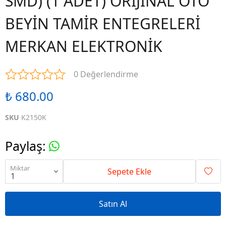
SMD) (1 ADET) ORİJİNAL OTO
BEYİN TAMİR ENTEGRELERİ
MERKAN ELEKTRONİK
0 Değerlendirme
₺ 680.00
SKU
K2150K
Paylaş
:
Miktar
Sepete Ekle
Satın Al