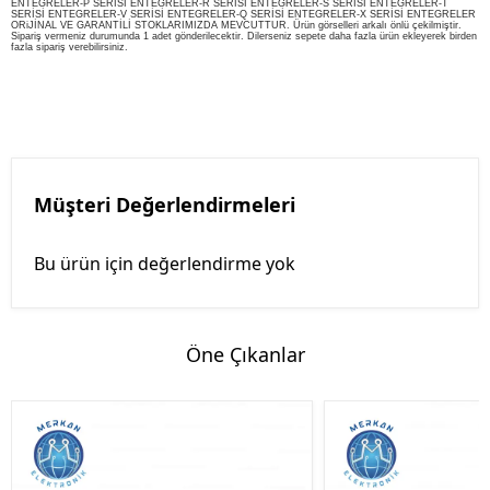
ENTEGRELER-P SERİSİ ENTEGRELER-R SERİSİ ENTEGRELER-S SERİSİ ENTEGRELER-T
SERİSİ ENTEGRELER-V SERİSİ ENTEGRELER-Q SERİSİ ENTEGRELER-X SERİSİ ENTEGRELER
ORiJİNAL VE GARANTİLİ STOKLARIMIZDA MEVCUTTUR. Ürün görselleri arkalı önlü çekilmiştir.
Sipariş vermeniz durumunda 1 adet gönderilecektir. Dilerseniz sepete daha fazla ürün ekleyerek birden
fazla sipariş verebilirsiniz.
Müşteri Değerlendirmeleri
Bu ürün için değerlendirme yok
Öne Çıkanlar