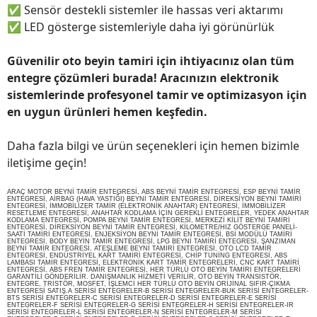
✅
Sensör destekli sistemler ile hassas veri aktarımı
✅
LED gösterge sistemleriyle daha iyi görünürlük
Güvenilir oto beyin tamiri için ihtiyacınız olan tüm
entegre çözümleri burada! Aracınızın elektronik
sistemlerinde profesyonel tamir ve optimizasyon için
en uygun ürünleri hemen keşfedin.
Daha fazla bilgi ve ürün seçenekleri için hemen bizimle
iletişime geçin!
ARAÇ MOTOR BEYNİ TAMİR ENTEGRESİ, ABS BEYNİ TAMİR ENTEGRESİ, ESP BEYNİ TAMİR
ENTEGRESİ, AİRBAG (HAVA YASTIĞI) BEYNİ TAMİR ENTEGRESİ, DİREKSİYON BEYNİ TAMİRİ
ENTEGRESİ, İMMOBİLİZER TAMİR (ELEKTRONİK ANAHTAR) ENTEGRESİ, İMMOBİLİZER
RESETLEME ENTEGRESİ, ANAHTAR KODLAMA İÇİN GEREKLİ ENTEGRELER, YEDEK ANAHTAR
KODLAMA ENTEGRESİ, POMPA BEYNİ TAMİR ENTEGRESİ, MERKEZİ KİLİT BEYNİ TAMİRİ
ENTEGRESİ, DİREKSİYON BEYNİ TAMİR ENTEGRESİ, KİLOMETRE/HIZ GÖSTERGE PANELİ-
SAATİ TAMİRİ ENTEGRESİ, ENJEKSİYON BEYNİ TAMİR ENTEGRESİ, BSİ MODÜLÜ TAMİRİ
ENTEGRESİ, BODY BEYİN TAMİR ENTEGRESİ, LPG BEYNİ TAMİRİ ENTEGRESİ, ŞANZIMAN
BEYNİ TAMİR ENTEGRESİ, ATEŞLEME BEYNİ TAMİRİ ENTEGRESİ, OTO LCD TAMİR
ENTEGRESİ, ENDÜSTRİYEL KART TAMİRİ ENTEGRESİ, CHİP TUNİNG ENTEGRESİ, ABS
LAMBASI TAMİR ENTEGRESİ, ELEKTRONİK KART TAMİR ENTEGRELERİ, CNC KART TAMİRİ
ENTEGRESİ, ABS FREN TAMİR ENTEGRESİ, HER TÜRLÜ OTO BEYİN TAMİRİ ENTEGRELERİ
GARANTİLİ GÖNDERİLİR. DANIŞMANLIK HİZMETİ VERİLİR, OTO BEYİN TRANSİSTÖR,
ENTEGRE, TRİSTÖR, MOSFET, İŞLEMCİ HER TÜRLÜ OTO BEYİN ORİJİNAL SIFIR-ÇIKMA
ENTEGRESİ SATIŞ.A SERİSİ ENTEGRELER-B SERİSİ ENTEGRELER-BUK SERİSİ ENTEGRELER-
BTS SERİSİ ENTEGRELER-C SERİSİ ENTEGRELER-D SERİSİ ENTEGRELER-E SERİSİ
ENTEGRELER-F SERİSİ ENTEGRELER-G SERİSİ ENTEGRELER-H SERİSİ ENTEGRELER-IR
SERİSİ ENTEGRELER-L SERİSİ ENTEGRELER-N SERİSİ ENTEGRELER-M SERİSİ