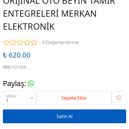
ORİJİNAL OTO BEYİN TAMİR
ENTEGRELERİ MERKAN
ELEKTRONİK
0 Değerlendirme
₺ 620.00
SKU
K2156K
Paylaş
:
Miktar
Sepete Ekle
Satın Al