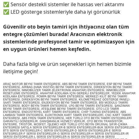
✅
Sensör destekli sistemler ile hassas veri aktarımı
✅
LED gösterge sistemleriyle daha iyi görünürlük
Güvenilir oto beyin tamiri için ihtiyacınız olan tüm
entegre çözümleri burada! Aracınızın elektronik
sistemlerinde profesyonel tamir ve optimizasyon için
en uygun ürünleri hemen keşfedin.
Daha fazla bilgi ve ürün seçenekleri için hemen bizimle
iletişime geçin!
ARAÇ MOTOR BEYNİ TAMİR ENTEGRESİ, ABS BEYNİ TAMİR ENTEGRESİ, ESP BEYNİ TAMİR
ENTEGRESİ, AİRBAG (HAVA YASTIĞI) BEYNİ TAMİR ENTEGRESİ, DİREKSİYON BEYNİ TAMİRİ
ENTEGRESİ, İMMOBİLİZER TAMİR (ELEKTRONİK ANAHTAR) ENTEGRESİ, İMMOBİLİZER
RESETLEME ENTEGRESİ, ANAHTAR KODLAMA İÇİN GEREKLİ ENTEGRELER, YEDEK ANAHTAR
KODLAMA ENTEGRESİ, POMPA BEYNİ TAMİR ENTEGRESİ, MERKEZİ KİLİT BEYNİ TAMİRİ
ENTEGRESİ, DİREKSİYON BEYNİ TAMİR ENTEGRESİ, KİLOMETRE/HIZ GÖSTERGE PANELİ-
SAATİ TAMİRİ ENTEGRESİ, ENJEKSİYON BEYNİ TAMİR ENTEGRESİ, BSİ MODÜLÜ TAMİRİ
ENTEGRESİ, BODY BEYİN TAMİR ENTEGRESİ, LPG BEYNİ TAMİRİ ENTEGRESİ, ŞANZIMAN
BEYNİ TAMİR ENTEGRESİ, ATEŞLEME BEYNİ TAMİRİ ENTEGRESİ, OTO LCD TAMİR
ENTEGRESİ, ENDÜSTRİYEL KART TAMİRİ ENTEGRESİ, CHİP TUNİNG ENTEGRESİ, ABS
LAMBASI TAMİR ENTEGRESİ, ELEKTRONİK KART TAMİR ENTEGRELERİ, CNC KART TAMİRİ
ENTEGRESİ, ABS FREN TAMİR ENTEGRESİ, HER TÜRLÜ OTO BEYİN TAMİRİ ENTEGRELERİ
GARANTİLİ GÖNDERİLİR. DANIŞMANLIK HİZMETİ VERİLİR, OTO BEYİN TRANSİSTÖR,
ENTEGRE, TRİSTÖR, MOSFET, İŞLEMCİ HER TÜRLÜ OTO BEYİN ORİJİNAL SIFIR-ÇIKMA
ENTEGRESİ SATIŞ.A SERİSİ ENTEGRELER-B SERİSİ ENTEGRELER-BUK SERİSİ ENTEGRELER-
BTS SERİSİ ENTEGRELER-C SERİSİ ENTEGRELER-D SERİSİ ENTEGRELER-E SERİSİ
ENTEGRELER-F SERİSİ ENTEGRELER-G SERİSİ ENTEGRELER-H SERİSİ ENTEGRELER-IR
SERİSİ ENTEGRELER-L SERİSİ ENTEGRELER-N SERİSİ ENTEGRELER-M SERİSİ