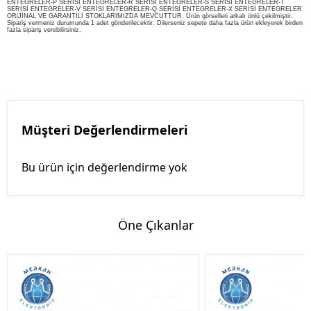
ENTEGRELER-P SERİSİ ENTEGRELER-R SERİSİ ENTEGRELER-S SERİSİ ENTEGRELER-T
SERİSİ ENTEGRELER-V SERİSİ ENTEGRELER-Q SERİSİ ENTEGRELER-X SERİSİ ENTEGRELER
ORiJİNAL VE GARANTİLİ STOKLARIMIZDA MEVCUTTUR. Ürün görselleri arkalı önlü çekilmiştir.
Sipariş vermeniz durumunda 1 adet gönderilecektir. Dilerseniz sepete daha fazla ürün ekleyerek birden
fazla sipariş verebilirsiniz.
Müşteri Değerlendirmeleri
Bu ürün için değerlendirme yok
Öne Çıkanlar