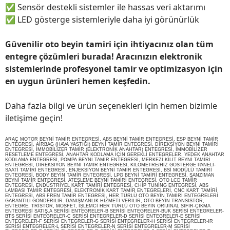
✅
Sensör destekli sistemler ile hassas veri aktarımı
✅
LED gösterge sistemleriyle daha iyi görünürlük
Güvenilir oto beyin tamiri için ihtiyacınız olan tüm
entegre çözümleri burada! Aracınızın elektronik
sistemlerinde profesyonel tamir ve optimizasyon için
en uygun ürünleri hemen keşfedin.
Daha fazla bilgi ve ürün seçenekleri için hemen bizimle
iletişime geçin!
ARAÇ MOTOR BEYNİ TAMİR ENTEGRESİ, ABS BEYNİ TAMİR ENTEGRESİ, ESP BEYNİ TAMİR
ENTEGRESİ, AİRBAG (HAVA YASTIĞI) BEYNİ TAMİR ENTEGRESİ, DİREKSİYON BEYNİ TAMİRİ
ENTEGRESİ, İMMOBİLİZER TAMİR (ELEKTRONİK ANAHTAR) ENTEGRESİ, İMMOBİLİZER
RESETLEME ENTEGRESİ, ANAHTAR KODLAMA İÇİN GEREKLİ ENTEGRELER, YEDEK ANAHTAR
KODLAMA ENTEGRESİ, POMPA BEYNİ TAMİR ENTEGRESİ, MERKEZİ KİLİT BEYNİ TAMİRİ
ENTEGRESİ, DİREKSİYON BEYNİ TAMİR ENTEGRESİ, KİLOMETRE/HIZ GÖSTERGE PANELİ-
SAATİ TAMİRİ ENTEGRESİ, ENJEKSİYON BEYNİ TAMİR ENTEGRESİ, BSİ MODÜLÜ TAMİRİ
ENTEGRESİ, BODY BEYİN TAMİR ENTEGRESİ, LPG BEYNİ TAMİRİ ENTEGRESİ, ŞANZIMAN
BEYNİ TAMİR ENTEGRESİ, ATEŞLEME BEYNİ TAMİRİ ENTEGRESİ, OTO LCD TAMİR
ENTEGRESİ, ENDÜSTRİYEL KART TAMİRİ ENTEGRESİ, CHİP TUNİNG ENTEGRESİ, ABS
LAMBASI TAMİR ENTEGRESİ, ELEKTRONİK KART TAMİR ENTEGRELERİ, CNC KART TAMİRİ
ENTEGRESİ, ABS FREN TAMİR ENTEGRESİ, HER TÜRLÜ OTO BEYİN TAMİRİ ENTEGRELERİ
GARANTİLİ GÖNDERİLİR. DANIŞMANLIK HİZMETİ VERİLİR, OTO BEYİN TRANSİSTÖR,
ENTEGRE, TRİSTÖR, MOSFET, İŞLEMCİ HER TÜRLÜ OTO BEYİN ORİJİNAL SIFIR-ÇIKMA
ENTEGRESİ SATIŞ.A SERİSİ ENTEGRELER-B SERİSİ ENTEGRELER-BUK SERİSİ ENTEGRELER-
BTS SERİSİ ENTEGRELER-C SERİSİ ENTEGRELER-D SERİSİ ENTEGRELER-E SERİSİ
ENTEGRELER-F SERİSİ ENTEGRELER-G SERİSİ ENTEGRELER-H SERİSİ ENTEGRELER-IR
SERİSİ ENTEGRELER-L SERİSİ ENTEGRELER-N SERİSİ ENTEGRELER-M SERİSİ