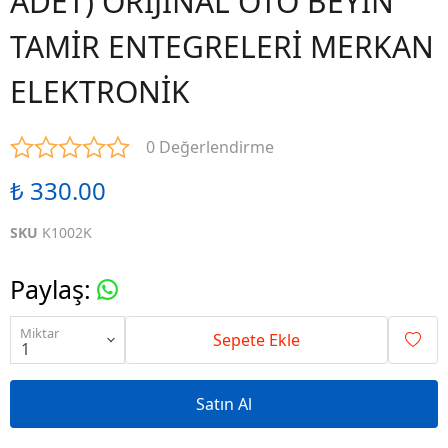
ADET) ORİJİNAL OTO BEYİN
TAMİR ENTEGRELERİ MERKAN
ELEKTRONİK
0 Değerlendirme
₺ 330.00
SKU
K1002K
Paylaş
:
Miktar
Sepete Ekle
Satın Al