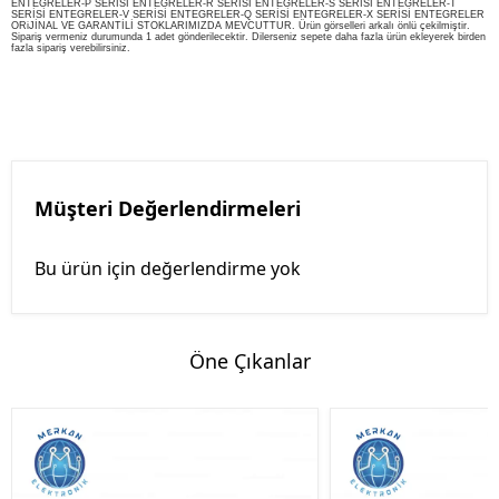
ENTEGRELER-P SERİSİ ENTEGRELER-R SERİSİ ENTEGRELER-S SERİSİ ENTEGRELER-T
SERİSİ ENTEGRELER-V SERİSİ ENTEGRELER-Q SERİSİ ENTEGRELER-X SERİSİ ENTEGRELER
ORiJİNAL VE GARANTİLİ STOKLARIMIZDA MEVCUTTUR. Ürün görselleri arkalı önlü çekilmiştir.
Sipariş vermeniz durumunda 1 adet gönderilecektir. Dilerseniz sepete daha fazla ürün ekleyerek birden
fazla sipariş verebilirsiniz.
Müşteri Değerlendirmeleri
Bu ürün için değerlendirme yok
Öne Çıkanlar