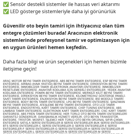
✅
Sensör destekli sistemler ile hassas veri aktarımı
✅
LED gösterge sistemleriyle daha iyi görünürlük
Güvenilir oto beyin tamiri için ihtiyacınız olan tüm
entegre çözümleri burada! Aracınızın elektronik
sistemlerinde profesyonel tamir ve optimizasyon için
en uygun ürünleri hemen keşfedin.
Daha fazla bilgi ve ürün seçenekleri için hemen bizimle
iletişime geçin!
ARAÇ MOTOR BEYNİ TAMİR ENTEGRESİ, ABS BEYNİ TAMİR ENTEGRESİ, ESP BEYNİ TAMİR
ENTEGRESİ, AİRBAG (HAVA YASTIĞI) BEYNİ TAMİR ENTEGRESİ, DİREKSİYON BEYNİ TAMİRİ
ENTEGRESİ, İMMOBİLİZER TAMİR (ELEKTRONİK ANAHTAR) ENTEGRESİ, İMMOBİLİZER
RESETLEME ENTEGRESİ, ANAHTAR KODLAMA İÇİN GEREKLİ ENTEGRELER, YEDEK ANAHTAR
KODLAMA ENTEGRESİ, POMPA BEYNİ TAMİR ENTEGRESİ, MERKEZİ KİLİT BEYNİ TAMİRİ
ENTEGRESİ, DİREKSİYON BEYNİ TAMİR ENTEGRESİ, KİLOMETRE/HIZ GÖSTERGE PANELİ-
SAATİ TAMİRİ ENTEGRESİ, ENJEKSİYON BEYNİ TAMİR ENTEGRESİ, BSİ MODÜLÜ TAMİRİ
ENTEGRESİ, BODY BEYİN TAMİR ENTEGRESİ, LPG BEYNİ TAMİRİ ENTEGRESİ, ŞANZIMAN
BEYNİ TAMİR ENTEGRESİ, ATEŞLEME BEYNİ TAMİRİ ENTEGRESİ, OTO LCD TAMİR
ENTEGRESİ, ENDÜSTRİYEL KART TAMİRİ ENTEGRESİ, CHİP TUNİNG ENTEGRESİ, ABS
LAMBASI TAMİR ENTEGRESİ, ELEKTRONİK KART TAMİR ENTEGRELERİ, CNC KART TAMİRİ
ENTEGRESİ, ABS FREN TAMİR ENTEGRESİ, HER TÜRLÜ OTO BEYİN TAMİRİ ENTEGRELERİ
GARANTİLİ GÖNDERİLİR. DANIŞMANLIK HİZMETİ VERİLİR, OTO BEYİN TRANSİSTÖR,
ENTEGRE, TRİSTÖR, MOSFET, İŞLEMCİ HER TÜRLÜ OTO BEYİN ORİJİNAL SIFIR-ÇIKMA
ENTEGRESİ SATIŞ.A SERİSİ ENTEGRELER-B SERİSİ ENTEGRELER-BUK SERİSİ ENTEGRELER-
BTS SERİSİ ENTEGRELER-C SERİSİ ENTEGRELER-D SERİSİ ENTEGRELER-E SERİSİ
ENTEGRELER-F SERİSİ ENTEGRELER-G SERİSİ ENTEGRELER-H SERİSİ ENTEGRELER-IR
SERİSİ ENTEGRELER-L SERİSİ ENTEGRELER-N SERİSİ ENTEGRELER-M SERİSİ