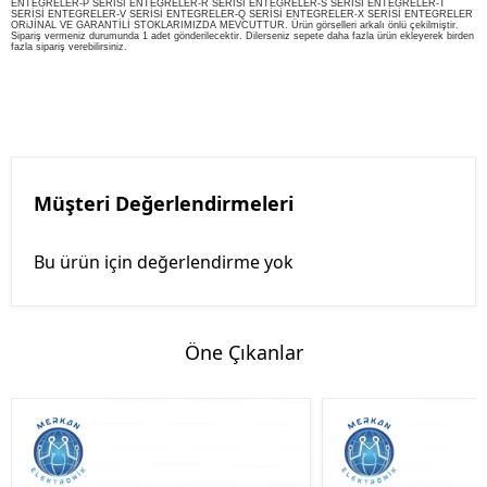
ENTEGRELER-P SERİSİ ENTEGRELER-R SERİSİ ENTEGRELER-S SERİSİ ENTEGRELER-T
SERİSİ ENTEGRELER-V SERİSİ ENTEGRELER-Q SERİSİ ENTEGRELER-X SERİSİ ENTEGRELER
ORiJİNAL VE GARANTİLİ STOKLARIMIZDA MEVCUTTUR. Ürün görselleri arkalı önlü çekilmiştir.
Sipariş vermeniz durumunda 1 adet gönderilecektir. Dilerseniz sepete daha fazla ürün ekleyerek birden
fazla sipariş verebilirsiniz.
Müşteri Değerlendirmeleri
Bu ürün için değerlendirme yok
Öne Çıkanlar