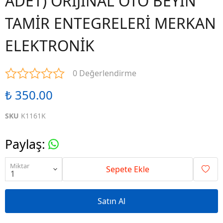
ADET) ORİJİNAL OTO BEYİN
TAMİR ENTEGRELERİ MERKAN
ELEKTRONİK
0 Değerlendirme
₺ 350.00
SKU
K1161K
Paylaş
:
Miktar
Sepete Ekle
Satın Al