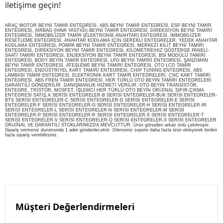
iletişime geçin!
ARAÇ MOTOR BEYNİ TAMİR ENTEGRESİ, ABS BEYNİ TAMİR ENTEGRESİ, ESP BEYNİ TAMİR
ENTEGRESİ, AİRBAG (HAVA YASTIĞI) BEYNİ TAMİR ENTEGRESİ, DİREKSİYON BEYNİ TAMİRİ
ENTEGRESİ, İMMOBİLİZER TAMİR (ELEKTRONİK ANAHTAR) ENTEGRESİ, İMMOBİLİZER
RESETLEME ENTEGRESİ, ANAHTAR KODLAMA İÇİN GEREKLİ ENTEGRELER, YEDEK ANAHTAR
KODLAMA ENTEGRESİ, POMPA BEYNİ TAMİR ENTEGRESİ, MERKEZİ KİLİT BEYNİ TAMİRİ
ENTEGRESİ, DİREKSİYON BEYNİ TAMİR ENTEGRESİ, KİLOMETRE/HIZ GÖSTERGE PANELİ-
SAATİ TAMİRİ ENTEGRESİ, ENJEKSİYON BEYNİ TAMİR ENTEGRESİ, BSİ MODÜLÜ TAMİRİ
ENTEGRESİ, BODY BEYİN TAMİR ENTEGRESİ, LPG BEYNİ TAMİRİ ENTEGRESİ, ŞANZIMAN
BEYNİ TAMİR ENTEGRESİ, ATEŞLEME BEYNİ TAMİRİ ENTEGRESİ, OTO LCD TAMİR
ENTEGRESİ, ENDÜSTRİYEL KART TAMİRİ ENTEGRESİ, CHİP TUNİNG ENTEGRESİ, ABS
LAMBASI TAMİR ENTEGRESİ, ELEKTRONİK KART TAMİR ENTEGRELERİ, CNC KART TAMİRİ
ENTEGRESİ, ABS FREN TAMİR ENTEGRESİ, HER TÜRLÜ OTO BEYİN TAMİRİ ENTEGRELERİ
GARANTİLİ GÖNDERİLİR. DANIŞMANLIK HİZMETİ VERİLİR, OTO BEYİN TRANSİSTÖR,
ENTEGRE, TRİSTÖR, MOSFET, İŞLEMCİ HER TÜRLÜ OTO BEYİN ORİJİNAL SIFIR-ÇIKMA
ENTEGRESİ SATIŞ.A SERİSİ ENTEGRELER-B SERİSİ ENTEGRELER-BUK SERİSİ ENTEGRELER-
BTS SERİSİ ENTEGRELER-C SERİSİ ENTEGRELER-D SERİSİ ENTEGRELER-E SERİSİ
ENTEGRELER-F SERİSİ ENTEGRELER-G SERİSİ ENTEGRELER-H SERİSİ ENTEGRELER-IR
SERİSİ ENTEGRELER-L SERİSİ ENTEGRELER-N SERİSİ ENTEGRELER-M SERİSİ
ENTEGRELER-P SERİSİ ENTEGRELER-R SERİSİ ENTEGRELER-S SERİSİ ENTEGRELER-T
SERİSİ ENTEGRELER-V SERİSİ ENTEGRELER-Q SERİSİ ENTEGRELER-X SERİSİ ENTEGRELER
ORiJİNAL VE GARANTİLİ STOKLARIMIZDA MEVCUTTUR. Ürün görselleri arkalı önlü çekilmiştir.
Sipariş vermeniz durumunda 1 adet gönderilecektir. Dilerseniz sepete daha fazla ürün ekleyerek birden
fazla sipariş verebilirsiniz.
Müşteri Değerlendirmeleri